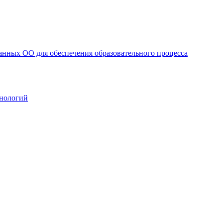
анных ОО для обеспечения образовательного процесса
нологий