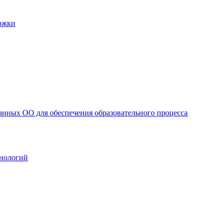
ржки
анных ОО для обеспечения образовательного процесса
нологий