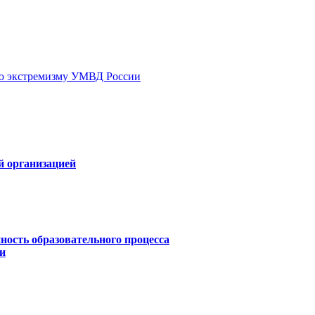
ию экстремизму УМВД России
й организацией
ность образовательного процесса
и