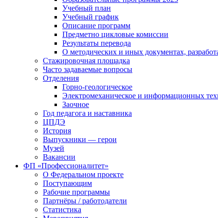
Учебный план
Учебный график
Описание программ
Предметно цикловые комиссии
Результаты перевода
О методических и иных документах, разработ
Стажировочная площадка
Часто задаваемые вопросы
Отделения
Горно-геологическое
Электромеханическое и информационных тех
Заочное
Год педагога и наставника
ЦПДЭ
История
Выпускники — герои
Музей
Вакансии
ФП «Профессионалитет»
О Федеральном проекте
Поступающим
Рабочие программы
Партнёры / работодатели
Статистика