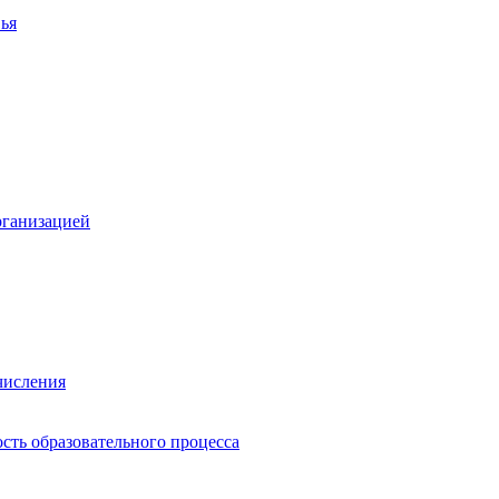
ья
рганизацией
числения
сть образовательного процесса