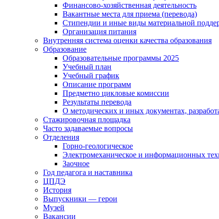
Финансово-хозяйственная деятельность
Вакантные места для приема (перевода)
Стипендии и иные виды материальной подде
Организация питания
Внутренняя система оценки качества образования
Образование
Образовательные программы 2025
Учебный план
Учебный график
Описание программ
Предметно цикловые комиссии
Результаты перевода
О методических и иных документах, разработ
Стажировочная площадка
Часто задаваемые вопросы
Отделения
Горно-геологическое
Электромеханическое и информационных тех
Заочное
Год педагога и наставника
ЦПДЭ
История
Выпускники — герои
Музей
Вакансии