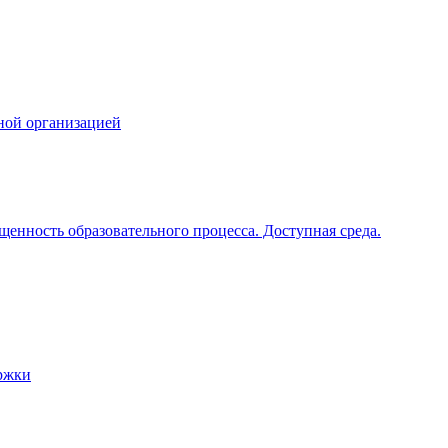
ной организацией
щенность образовательного процесса. Доступная среда.
ржки