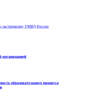
ию экстремизму УМВД России
й организацией
ность образовательного процесса
и