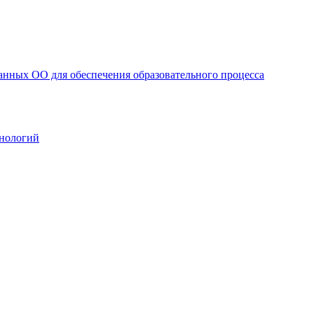
анных ОО для обеспечения образовательного процесса
нологий