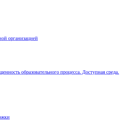
ной организацией
щенность образовательного процесса. Доступная среда.
ржки