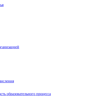
ья
рганизацией
числения
сть образовательного процесса