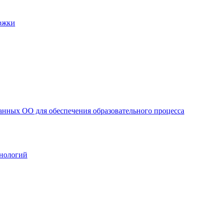
ржки
анных ОО для обеспечения образовательного процесса
нологий