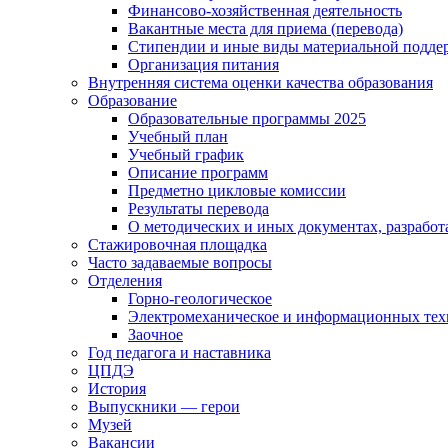
Финансово-хозяйственная деятельность
Вакантные места для приема (перевода)
Стипендии и иные виды материальной подде
Организация питания
Внутренняя система оценки качества образования
Образование
Образовательные программы 2025
Учебный план
Учебный график
Описание программ
Предметно цикловые комиссии
Результаты перевода
О методических и иных документах, разработ
Стажировочная площадка
Часто задаваемые вопросы
Отделения
Горно-геологическое
Электромеханическое и информационных тех
Заочное
Год педагога и наставника
ЦПДЭ
История
Выпускники — герои
Музей
Вакансии