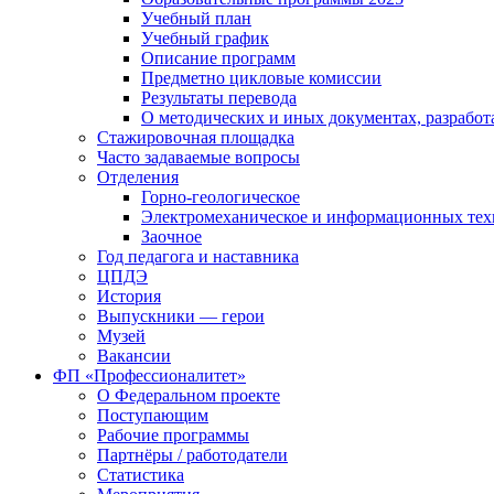
Учебный план
Учебный график
Описание программ
Предметно цикловые комиссии
Результаты перевода
О методических и иных документах, разработ
Стажировочная площадка
Часто задаваемые вопросы
Отделения
Горно-геологическое
Электромеханическое и информационных тех
Заочное
Год педагога и наставника
ЦПДЭ
История
Выпускники — герои
Музей
Вакансии
ФП «Профессионалитет»
О Федеральном проекте
Поступающим
Рабочие программы
Партнёры / работодатели
Статистика