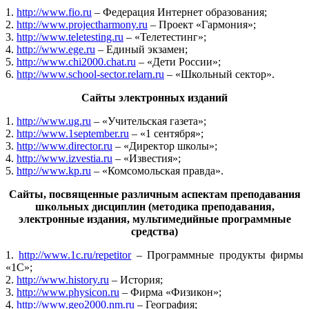
1.
http://www.fio.ru
– Федерация Интернет образования;
2.
http://www.projectharmony.ru
– Проект «Гармония»;
3.
http://www.teletesting.ru
– «Телетестинг»;
4.
http://www.ege.ru
– Единый экзамен;
5.
http://www.chi2000.chat.ru
– «Дети России»;
6.
http://www.school-sector.relarn.ru
– «Школьный сектор».
Сайты электронных изданий
1.
http://www.ug.ru
– «Учительская газета»;
2.
http://www.1september.ru
– «1 сентября»;
3.
http://www.director.ru
– «Директор школы»;
4.
http://www.izvestia.ru
– «Известия»;
5.
http://www.kp.ru
– «Комсомольская правда».
Сайты, посвященные различным аспектам преподавания
школьных дисциплин (методика преподавания,
электронные издания, мультимедийные программные
средства)
1.
http://www.1c.ru/repetitor
– Программные продукты фирмы
«1С»;
2.
http://www.history.ru
– История;
3.
http://www.physicon.ru
– Фирма «Физикон»;
4.
http://www.geo2000.nm.ru
– География;