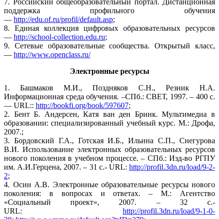
7. Российский общеобразовательный портал. Дистанционная
поддержка профильного обучения
—
http://edu.of.ru/profil/default.asp
;
8. Единая коллекция цифровых образовательных ресурсов
—
http://school-collection.edu.ru
;
9. Сетевые образовательные сообщества. Открытый класс,
—
http://www.openclass.ru/
Электронные ресурсы
1. Башмаков М.И., Поздняков С.Н., Резник Н.А.
Информационная среда обучения. –СПб.: СВЕТ, 1997. – 400 с.
— URL::
http://bookfi.org/book/597607
;
2. Бент Б. Андерсен, Катя ван ден Бринк. Мультимедиа в
образовании: специализированный учебный курс. М.: Дрофа,
2007.;
3. Бордовский Г.А., Готская И.Б., Ильина С.П., Снегурова
В.И. Использование электронных образовательных ресурсов
нового поколения в учебном процессе. – СПб.: Изд-во РГПУ
им. А.И.Герцена, 2007. – 31 с.- URL:
http://profil.3dn.ru/load/9-2-
2
;
4. Осин А.В. Электронные образовательные ресурсы нового
поколения: в вопросах и ответах. – М.: Агентство
«Социальный проект», 2007. – 32 c.-
URL:
http://profil.3dn.ru/load/9-1-0-