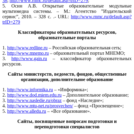
38
;
http://www.rnmc.ru/default.asp?trID=279
;
5. Осин А.В. Открытые образовательные модульные
мультимедиа системы. – М.: Агентство ”Издательский
сервис”, 2010. – 328 с. .- URL:
http://www.rnmc.ru/default.asp?
trID=279
Классификаторы образовательных ресурсов,
образовательные порталы
1.
http://www.redline.ru
– Российская образовательная сеть;
2.
http://www.mnemo.ru
– образовательный портал МНЕМО;
3.
http://www.gain.ru
– классификатор образовательных
ресурсов.
Сайты министерств, ведомств, фондов, общественные
организации, дополнительное образование
1.
http://www.informika.ru
– «Информика»;
2.
http://www.dod.miem.edu.ru
– Дополнительное образование;
3.
http://www.nasledie.ru/obraz
– фонд «Наследие»;
4.
http://www.mtu-net.ru/prosvechen/
– фонд «Просвещение»;
5.
http://www.alledu.ru
– «Все образование».
Сайты, посвященные вопросам подготовки и
переподготовки специалистов