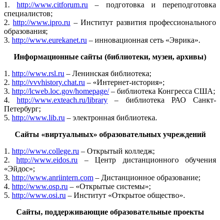
1.
http://www.citforum.ru
– подготовка и переподготовка
специалистов;
2.
http://www.ipro.ru
– Институт развития профессионального
образования;
3.
http://www.eurekanet.ru
– инновационная сеть «Эврика».
Информационные сайты (библиотеки, музеи, архивы)
1.
http://www.rsl.ru
– Ленинская библиотека;
2.
http://vvvhistory.chat.ru
– «Интернет-история»;
3.
http://lcweb.loc.gov/homepage/
– библиотека Конгресса США;
4.
http://www.exteach.ru/library
– библиотека РАО Санкт-
Петербург;
5.
http://www.lib.ru
– электронная библиотека.
Сайты «виртуальных» образовательных учреждений
1.
http://www.college.ru
– Открытый колледж;
2.
http://www.eidos.ru
– Центр дистанционного обучения
«Эйдос»;
3.
http://www.anriintern.com
– Дистанционное образование;
4.
http://www.osp.ru
– «Открытые системы»;
5.
http://www.osi.ru
– Институт «Открытое общество».
Сайты, поддерживающие образовательные проекты