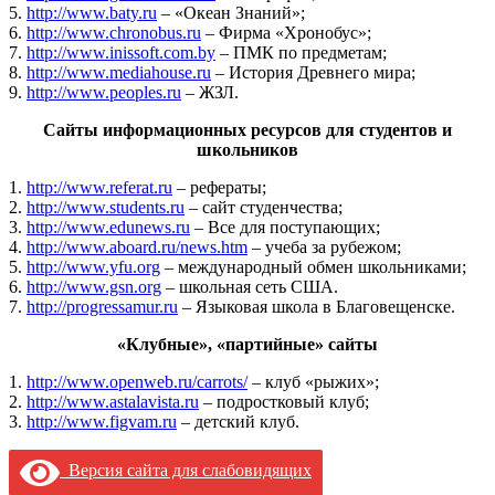
5.
http://www.baty.ru
– «Океан Знаний»;
6.
http://www.chronobus.ru
– Фирма «Хронобус»;
7.
http://www.inissoft.com.by
– ПМК по предметам;
8.
http://www.mediahouse.ru
– История Древнего мира;
9.
http://www.peoples.ru
– ЖЗЛ.
Сайты информационных ресурсов для студентов и
школьников
1.
http://www.referat.ru
– рефераты;
2.
http://www.students.ru
– сайт студенчества;
3.
http://www.edunews.ru
– Все для поступающих;
4.
http://www.aboard.ru/news.htm
– учеба за рубежом;
5.
http://www.yfu.org
– международный обмен школьниками;
6.
http://www.gsn.org
– школьная сеть США.
7.
http://progressamur.ru
– Языковая школа в Благовещенске.
«Клубные», «партийные» сайты
1.
http://www.openweb.ru/carrots/
– клуб «рыжих»;
2.
http://www.astalavista.ru
– подростковый клуб;
3.
http://www.figvam.ru
– детский клуб.
Версия сайта для слабовидящих