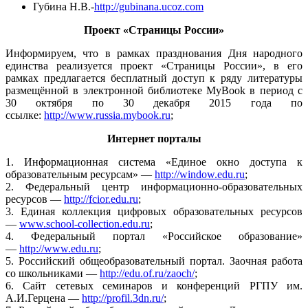
Губина Н.В.-
http://gubinana.ucoz.com
Проект «Страницы России»
Информируем, что в рамках празднования Дня народного
единства реализуется проект «Страницы России», в его
рамках предлагается бесплатный доступ к ряду литературы
размещённой в электронной библиотеке MyBook в период с
30 октября по 30 декабря 2015 года по
ссылке:
http://www.russia.mybook.ru
;
Интернет порталы
1. Информационная система «Единое окно доступа к
образовательным ресурсам» —
http://window.edu.ru
;
2. Федеральный центр информационно-образовательных
ресурсов —
http://fcior.edu.ru
;
3. Единая коллекция цифровых образовательных ресурсов
—
www.school-collection.edu.ru
;
4. Федеральный портал «Российское образование»
—
http://www.edu.ru
;
5. Российский общеобразовательный портал. Заочная работа
со школьниками —
http://edu.of.ru/zaoch/
;
6. Сайт сетевых семинаров и конференций РГПУ им.
А.И.Герцена —
http://profil.3dn.ru/
;