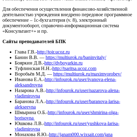
Для обеспечения осуществления финансово-хозяйственной
деятельностью учреждения внедрено передовое программное
обеспечение – 1с-бухгалтерия (v. 8), электронный
документооборот, справочно-информационная система
«Консультант+» и пр.
Сайты преподавателей БПК
Глава Г.В.-
http://toir.ucoz.ru
Банин В.В. —
https://multiurok.ru/baninvitaly/
Бояркин Д.В.-
http://dvboyarkin.ru
Туфлинская Н.Н.-
http://tsaritsa.ucoz.com
Воробьёв М.Д. —
https://multiurok.ru/maximvorobev/
Иванова Е.А.-
http://infourok.ru/user/ivanova-elena-
aleksandrovna
Назарова А.В.-
http://infourok.ru/user/nazarova-alena-
vladimirovna
Баранова Л.А.-
http://infourok.ru/user/baranova-larisa-
alekseevna
Шмырина О.Б.-
http://infourok.ru/user/shmirina-olga-
borisovna
Юшкова Л.В.-
http://infourok.ru/user/yushkova-larisa-
vladimirovna
Монахова Я.Ю.-
http://janam000.wixsait.com/jana