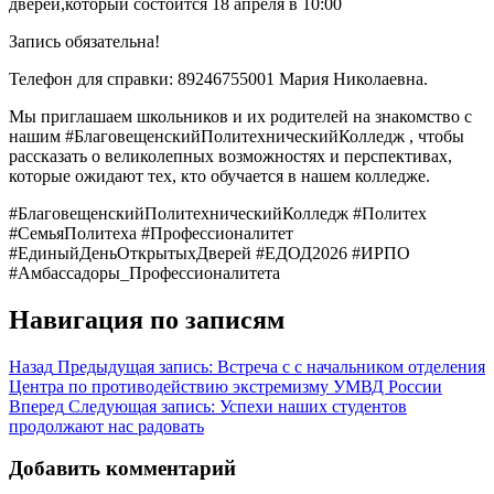
дверей,который состоится 18 апреля в 10:00
Запись обязательна!
Телефон для справки: 89246755001 Мария Николаевна.
Мы приглашаем школьников и их родителей на знакомство с
нашим #БлаговещенскийПолитехническийКолледж , чтобы
рассказать о великолепных возможностях и перспективах,
которые ожидают тех, кто обучается в нашем колледже.
#БлаговещенскийПолитехническийКолледж #Политех
#СемьяПолитеха #Профессионалитет
#ЕдиныйДеньОткрытыхДверей #ЕДОД2026 #ИРПО
#Амбассадоры_Профессионалитета
Навигация по записям
Назад
Предыдущая запись:
Встреча с с начальником отделения
Центра по противодействию экстремизму УМВД России
Вперед
Следующая запись:
Успехи наших студентов
продолжают нас радовать
Добавить комментарий