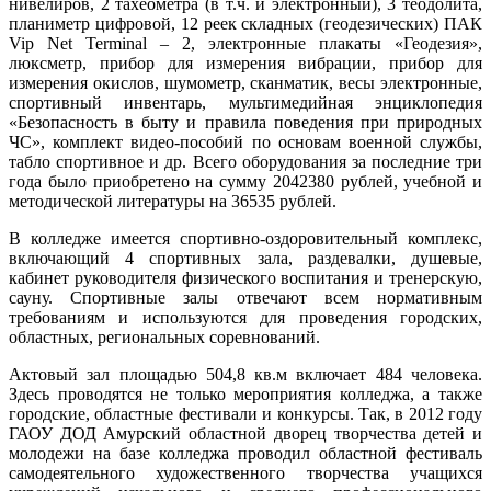
нивелиров, 2 тахеометра (в т.ч. и электронный), 3 теодолита,
планиметр цифровой, 12 реек складных (геодезических) ПАК
Vip Net Terminal – 2, электронные плакаты «Геодезия»,
люксметр, прибор для измерения вибрации, прибор для
измерения окислов, шумометр, сканматик, весы электронные,
спортивный инвентарь, мультимедийная энциклопедия
«Безопасность в быту и правила поведения при природных
ЧС», комплект видео-пособий по основам военной службы,
табло спортивное и др. Всего оборудования за последние три
года было приобретено на сумму 2042380 рублей, учебной и
методической литературы на 36535 рублей.
В колледже имеется спортивно-оздоровительный комплекс,
включающий 4 спортивных зала, раздевалки, душевые,
кабинет руководителя физического воспитания и тренерскую,
сауну. Спортивные залы отвечают всем нормативным
требованиям и используются для проведения городских,
областных, региональных соревнований.
Актовый зал площадью 504,8 кв.м включает 484 человека.
Здесь проводятся не только мероприятия колледжа, а также
городские, областные фестивали и конкурсы. Так, в 2012 году
ГАОУ ДОД Амурский областной дворец творчества детей и
молодежи на базе колледжа проводил областной фестиваль
самодеятельного художественного творчества учащихся