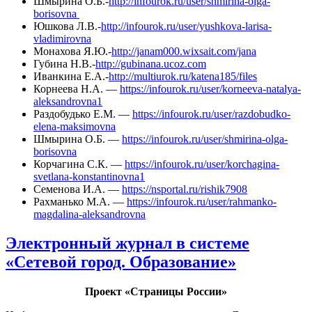
Шмырина О.Б.-
http://infourok.ru/user/shmirina-olga-
borisovna
Юшкова Л.В.-
http://infourok.ru/user/yushkova-larisa-
vladimirovna
Монахова Я.Ю.-
http://janam000.wixsait.com/jana
Губина Н.В.-
http://gubinana.ucoz.com
Иванкина Е.А.-
http://multiurok.ru/katena185/files
Корнеева Н.А. —
https://infourok.ru/user/korneeva-natalya-
aleksandrovna1
Раздобудько Е.М. —
https://infourok.ru/user/razdobudko-
elena-maksimovna
Шмырина О.Б. —
https://infourok.ru/user/shmirina-olga-
borisovna
Корчагина С.К. —
https://infourok.ru/user/korchagina-
svetlana-konstantinovna1
Семенова И.А. —
https://nsportal.ru/rishik7908
Рахманько М.А. —
https://infourok.ru/user/rahmanko-
magdalina-aleksandrovna
Электронный журнал в системе
«Сетевой город. Образование»
Проект «Страницы России»