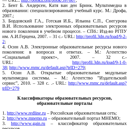
— URL::
http://bookfi.org/book/597607
;
2. Бент Б. Андерсен, Катя ван ден Бринк. Мультимедиа в
образовании: специализированный учебный курс. М.: Дрофа,
2007.;
3. Бордовский Г.А., Готская И.Б., Ильина С.П., Снегурова
В.И. Использование электронных образовательных ресурсов
нового поколения в учебном процессе. – СПб.: Изд-во РГПУ
им. А.И.Герцена, 2007. – 31 с.- URL:
http://profil.3dn.ru/load/9-2-
2
;
4. Осин А.В. Электронные образовательные ресурсы нового
поколения: в вопросах и ответах. – М.: Агентство
«Социальный проект», 2007. – 32 c.-
URL:
http://profil.3dn.ru/load/9-1-0-
38
;
http://www.rnmc.ru/default.asp?trID=279
;
5. Осин А.В. Открытые образовательные модульные
мультимедиа системы. – М.: Агентство ”Издательский
сервис”, 2010. – 328 с. .- URL:
http://www.rnmc.ru/default.asp?
trID=279
Классификаторы образовательных ресурсов,
образовательные порталы
1.
http://www.redline.ru
– Российская образовательная сеть;
2.
http://www.mnemo.ru
– образовательный портал МНЕМО;
3.
http://www.gain.ru
– классификатор образовательных
ресурсов.