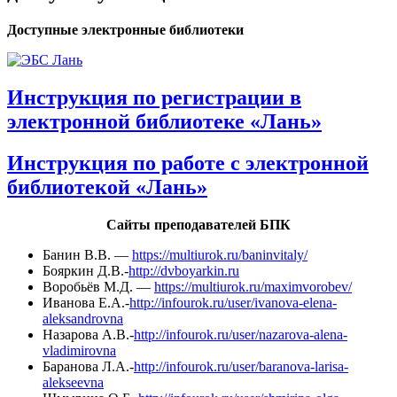
Доступные электронные библиотеки
Инструкция по регистрации в
электронной библиотеке «Лань»
Инструкция по работе с электронной
библиотекой «Лань»
Сайты преподавателей БПК
Банин В.В. —
https://multiurok.ru/baninvitaly/
Бояркин Д.В.-
http://dvboyarkin.ru
Воробьёв М.Д. —
https://multiurok.ru/maximvorobev/
Иванова Е.А.-
http://infourok.ru/user/ivanova-elena-
aleksandrovna
Назарова А.В.-
http://infourok.ru/user/nazarova-alena-
vladimirovna
Баранова Л.А.-
http://infourok.ru/user/baranova-larisa-
alekseevna