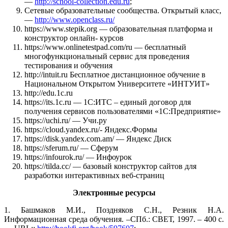
—
http://school-collection.edu.ru
;
Сетевые образовательные сообщества. Открытый класс,
—
http://www.openclass.ru/
https://www.stepik.org — образовательная платформа и
конструктор онлайн- курсов
https://www.onlinetestpad.com/ru — бесплатный
многофункциональный сервис для проведения
тестирования и обучения
http://intuit.ru Бесплатное дистанционное обучение в
Национальном Открытом Университете «ИНТУИТ»
http://edu.1c.ru
https://its.1c.ru — 1С:ИТС – единый договор для
получения сервисов пользователями «1С:Предприятие»
https://uchi.ru/ — Учи.ру
https://cloud.yandex.ru/- Яндекс.Формы
https://disk.yandex.com.am/ — Яндекс Диск
https://sferum.ru/ — Сферум
https://infourok.ru/ — Инфоурок
https://tilda.cc/ — базовый конструктор сайтов для
разработки интерактивных веб-страниц
Электронные ресурсы
1. Башмаков М.И., Поздняков С.Н., Резник Н.А.
Информационная среда обучения. –СПб.: СВЕТ, 1997. – 400 с.