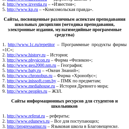
4.
http://www.izvestia.ru
– «Известия»;
5.
http://www.kp.ru
– «Комсомольская правда».
Сайты, посвященные различным аспектам преподавания
школьных дисциплин (методика преподавания,
электронные издания, мультимедийные программные
средства)
1.
http://www.1c.ru/repetitor
– Программные продукты фирмы
«1С»;
2.
http://www.history.ru
– История;
3.
http://www.physicon.ru
– Фирма «Физикон»;
4.
http://www.geo2000.nm.ru
– География;
5.
http://www.baty.ru
– «Океан Знаний»;
6.
http://www.chronobus.ru
– Фирма «Хронобус»;
7.
http://www.inissoft.com.by
– ПМК по предметам;
8.
http://www.mediahouse.ru
– История Древнего мира;
9.
http://www.peoples.ru
– ЖЗЛ.
Сайты информационных ресурсов для студентов и
школьников
1.
http://www.referat.ru
– рефераты;
2.
http://www.edunews.ru
– Все для поступающих;
3.
http://progressamur.ru
– Языковая школа в Благовещенске.