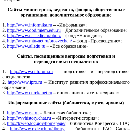
Сайты министерств, ведомств, фондов, общественные
организации, дополнительное образование
1.
http://www.informika.ru
– «Информика»;
2.
http://www.dod.miem.edu.ru
– Дополнительное образование;
3.
http://www.nasledie.ru/obraz
– фонд «Наследие»;
4.
http://www.mtu-net.ru/prosvechen/
– фонд «Просвещение»;
5.
http://www.alledu.ru
– «Все образование».
Сайты, посвященные вопросам подготовки и
переподготовки специалистов
1.
http://www.citforum.ru
– подготовка и переподготовка
специалистов;
2.
http://www.ipro.ru
– Институт развития профессионального
образования;
3.
http://www.eurekanet.ru
– инновационная сеть «Эврика».
Информационные сайты (библиотеки, музеи, архивы)
1.
http://www.rsl.ru
– Ленинская библиотека;
2.
http://vvvhistory.chat.ru
– «Интернет-история»;
3.
http://lcweb.loc.gov/homepage/
– библиотека Конгресса США;
4.
http://www.exteach.ru/library
– библиотека РАО Санкт-