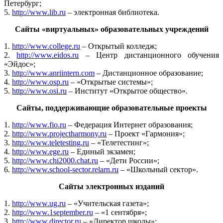
Петербург;
5.
http://www.lib.ru
– электронная библиотека.
Сайты «виртуальных» образовательных учреждений
1.
http://www.college.ru
– Открытый колледж;
2.
http://www.eidos.ru
– Центр дистанционного обучения
«Эйдос»;
3.
http://www.anriintern.com
– Дистанционное образование;
4.
http://www.osp.ru
– «Открытые системы»;
5.
http://www.osi.ru
– Институт «Открытое общество».
Сайты, поддерживающие образовательные проекты
1.
http://www.fio.ru
– Федерация Интернет образования;
2.
http://www.projectharmony.ru
– Проект «Гармония»;
3.
http://www.teletesting.ru
– «Телетестинг»;
4.
http://www.ege.ru
– Единый экзамен;
5.
http://www.chi2000.chat.ru
– «Дети России»;
6.
http://www.school-sector.relarn.ru
– «Школьный сектор».
Сайты электронных изданий
1.
http://www.ug.ru
– «Учительская газета»;
2.
http://www.1september.ru
– «1 сентября»;
3.
http://www.director.ru
– «Директор школы»;