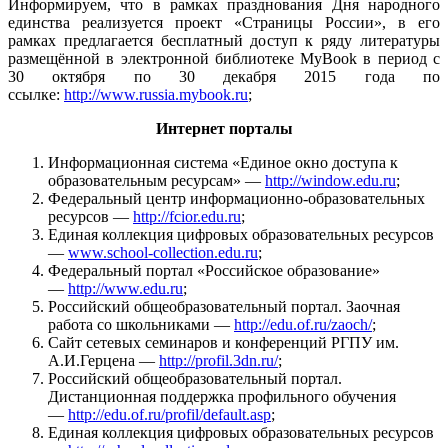
Информируем, что в рамках празднования Дня народного
единства реализуется проект «Страницы России», в его
рамках предлагается бесплатный доступ к ряду литературы
размещённой в электронной библиотеке MyBook в период с
30 октября по 30 декабря 2015 года по
ссылке:
http://www.russia.mybook.ru
;
Интернет порталы
Информационная система «Единое окно доступа к
образовательным ресурсам» —
http://window.edu.ru
;
Федеральный центр информационно-образовательных
ресурсов —
http://fcior.edu.ru
;
Единая коллекция цифровых образовательных ресурсов
—
www.school-collection.edu.ru
;
Федеральный портал «Российское образование»
—
http://www.edu.ru
;
Российский общеобразовательный портал. Заочная
работа со школьниками —
http://edu.of.ru/zaoch/
;
Сайт сетевых семинаров и конференций РГПУ им.
А.И.Герцена —
http://profil.3dn.ru/
;
Российский общеобразовательный портал.
Дистанционная поддержка профильного обучения
—
http://edu.of.ru/profil/default.asp
;
Единая коллекция цифровых образовательных ресурсов