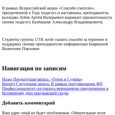
В рамках Всероссийской акции «Спасибо учителю»,
приуроченной к Году педагога и наставника, преподаватель
колледжа Зубов Артём Валерьевич выражает признательность
своему педагогу Балбашову Александру Владимировичу.
Студенты группы 171К хотят сказать спасибо за терпение и
поддержку своему преподавателю информатики Бояркиной
Валентине Павловне.
Навигация по записям
Назад
Предыдущая запись:
«Герои и Судьбы»
Вперед
Следующая запись:
В рамках популяризации ФП
Профессионалитет состоялось мероприятие приуроченное к
Всемирному дню окружающей среды
Добавить комментарий
Ваш адрес email не будет опубликован.
Обязательные поля