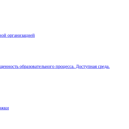
ной организацией
щенность образовательного процесса. Доступная среда.
ржки