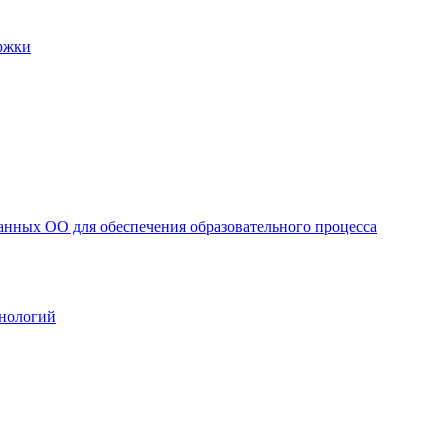
ржки
анных ОО для обеспечения образовательного процесса
нологий