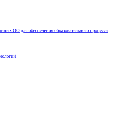
анных ОО для обеспечения образовательного процесса
нологий