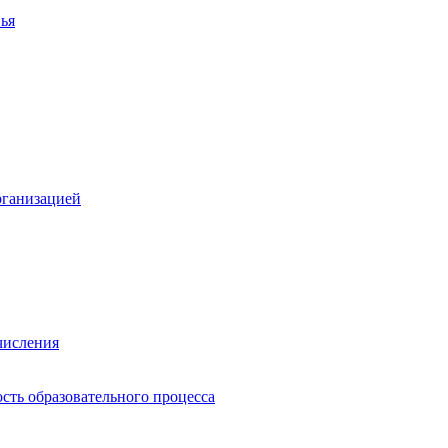
ья
рганизацией
числения
сть образовательного процесса