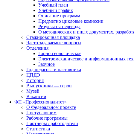
Учебный план
Учебный график
Описание программ
Предметно цикловые комиссии
Результаты перевода
О методических и иных документах, разработ
Стажировочная площадка
Часто задаваемые вопросы
Отделения
Горно-геологическое
Электромеханическое и информационных тех
Заочное
Год педагога и наставника
ЦПДЭ
История
Выпускники — герои
Музей
Вакансии
ФП «Профессионалитет»
О Федеральном проекте
Поступающим
Рабочие программы
Партнёры / работодатели
Статистика