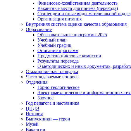
Финансово-хозяйственная деятельность
Вакантные места для приема (перевода)
Стипендии и иные виды материальной подде
Организация питания
Внутренняя система оценки качества образования
Образование
Образовательные программы 2025
Учебный план
Учебный график
Описание программ
Предметно цикловые комиссии
Результаты перевода
О методических и иных документах, разработ
Стажировочная площадка
Часто задаваемые вопросы
Отделения
Горно-геологическое
Электромеханическое и информационных тех
Заочное
Год педагога и наставника
ЦПДЭ
История
Выпускники — герои
Музей
Вакансии