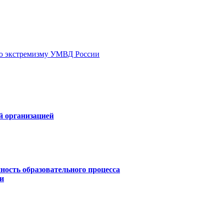
ию экстремизму УМВД России
й организацией
ность образовательного процесса
и