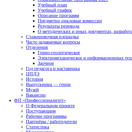
Учебный план
Учебный график
Описание программ
Предметно цикловые комиссии
Результаты перевода
О методических и иных документах, разработ
Стажировочная площадка
Часто задаваемые вопросы
Отделения
Горно-геологическое
Электромеханическое и информационных тех
Заочное
Год педагога и наставника
ЦПДЭ
История
Выпускники — герои
Музей
Вакансии
ФП «Профессионалитет»
О Федеральном проекте
Поступающим
Рабочие программы
Партнёры / работодатели
Статистика