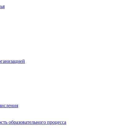
ья
рганизацией
числения
сть образовательного процесса