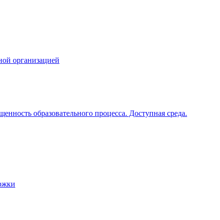
ной организацией
щенность образовательного процесса. Доступная среда.
ржки