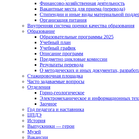
Финансово-хозяйственная деятельность
Вакантные места для приема (перевода)
Стипендии и иные виды материальной подде
Организация питания
Внутренняя система оценки качества образования
Образование
Образовательные программы 2025
Учебный план
Учебный график
Описание программ
Предметно цикловые комиссии
Результаты перевода
О методических и иных документах, разработ
Стажировочная площадка
Часто задаваемые вопросы
Отделения
Горно-геологическое
Электромеханическое и информационных тех
Заочное
Год педагога и наставника
ЦПДЭ
История
Выпускники — герои
Музей
Вакансии