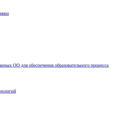
ржки
анных ОО для обеспечения образовательного процесса
нологий