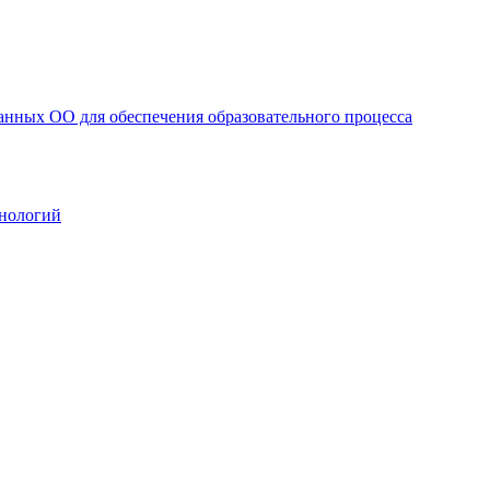
анных ОО для обеспечения образовательного процесса
нологий