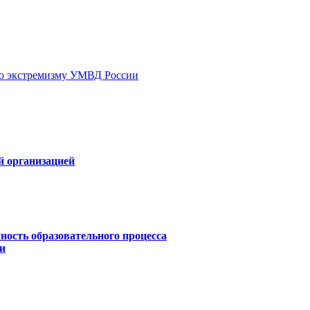
ию экстремизму УМВД России
й организацией
ность образовательного процесса
и