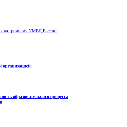
ию экстремизму УМВД России
й организацией
ность образовательного процесса
и