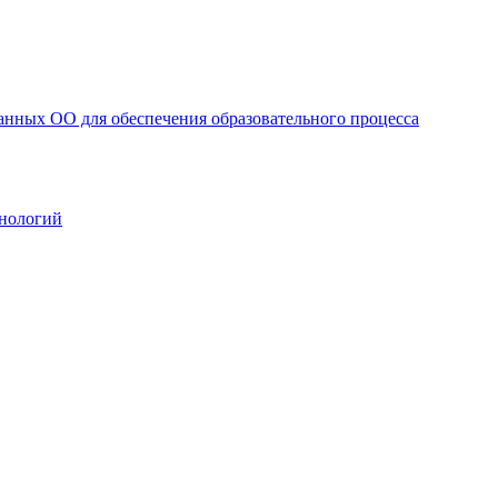
анных ОО для обеспечения образовательного процесса
нологий