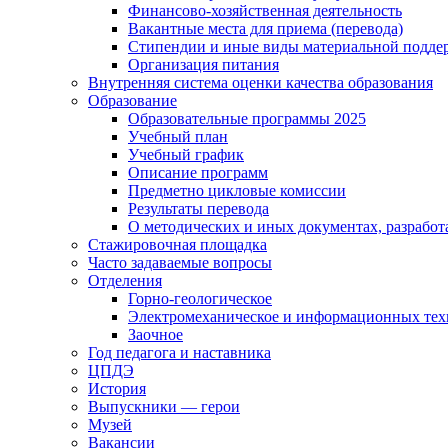
Финансово-хозяйственная деятельность
Вакантные места для приема (перевода)
Стипендии и иные виды материальной подде
Организация питания
Внутренняя система оценки качества образования
Образование
Образовательные программы 2025
Учебный план
Учебный график
Описание программ
Предметно цикловые комиссии
Результаты перевода
О методических и иных документах, разработ
Стажировочная площадка
Часто задаваемые вопросы
Отделения
Горно-геологическое
Электромеханическое и информационных тех
Заочное
Год педагога и наставника
ЦПДЭ
История
Выпускники — герои
Музей
Вакансии