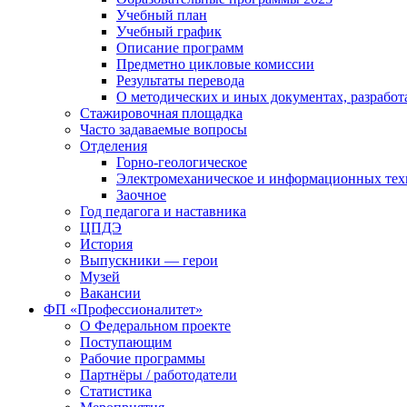
Учебный план
Учебный график
Описание программ
Предметно цикловые комиссии
Результаты перевода
О методических и иных документах, разработ
Стажировочная площадка
Часто задаваемые вопросы
Отделения
Горно-геологическое
Электромеханическое и информационных тех
Заочное
Год педагога и наставника
ЦПДЭ
История
Выпускники — герои
Музей
Вакансии
ФП «Профессионалитет»
О Федеральном проекте
Поступающим
Рабочие программы
Партнёры / работодатели
Статистика