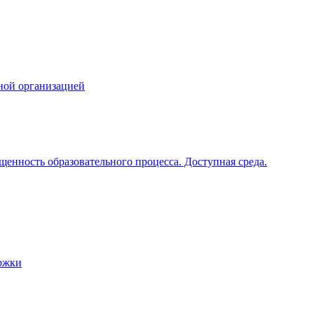
ной организацией
щенность образовательного процесса. Доступная среда.
ржки