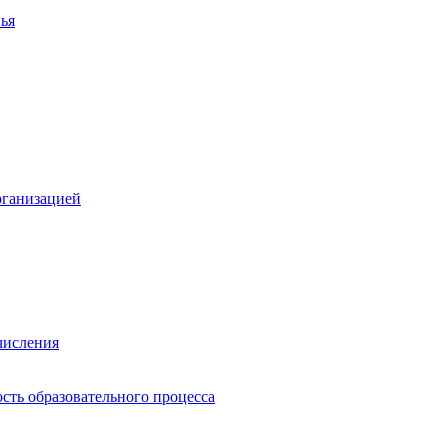
ья
рганизацией
числения
сть образовательного процесса