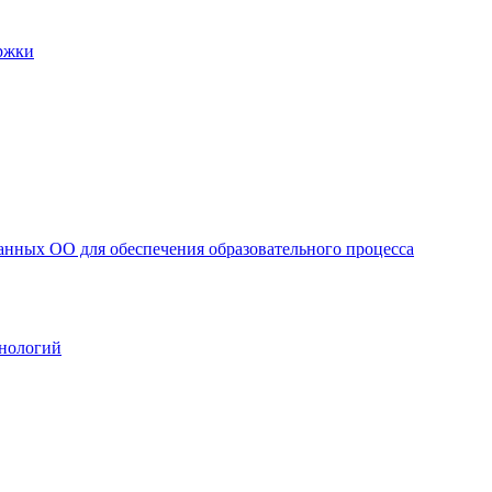
ржки
анных ОО для обеспечения образовательного процесса
нологий