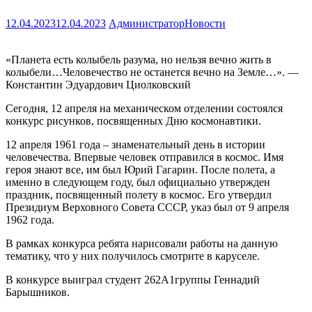
12.04.2023
12.04.2023
Администратор
Новости
«Планета есть колыбель разума, но нельзя вечно жить в
колыбели…Человечество не останется вечно на Земле…». —
Константин Эдуардович Циолковский
Сегодня, 12 апреля на механическом отделении состоялся
конкурс рисунков, посвященных Дню космонавтики.
12 апреля 1961 года – знаменательный день в истории
человечества. Впервые человек отправился в космос. Имя
героя знают все, им был Юрий Гагарин. После полета, а
именно в следующем году, был официально утвержден
праздник, посвященный полету в космос. Его утвердил
Президиум Верховного Совета СССР, указ был от 9 апреля
1962 года.
В рамках конкурса ребята нарисовали работы на данную
тематику, что у них получилось смотрите в каруселе.
В конкурсе выиграл студент 262А1группы Геннадий
Барышников.