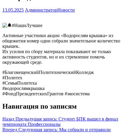
13.05.2025
Администратор
Новости
#НашиЛучшие
Активные участники акции «Водорослям крышка» из
общежития номер один собрали значительное количество
крышек.
Их усилия по сбору материала показывают не только
активность студентов, но и их стремление помочь
окружающей среде.
#БлаговещенскийПолитехническийКолледж
#Политех
#СемьяПолитеха
#водорослямкрышка
#ФондПрезидентскихГрантов
#экосистема
Навигация по записям
Назад
Предыдущая запись:
Студент БПК вышел в финал
чемпионата Профессионалы
Вперед
Следующая запись:
Мы собрали и отправили