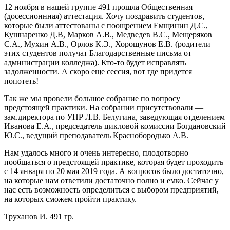
12 ноября в нашей группе 491 прошла Общественная
(досессионнная) аттестация. Хочу поздравить студентов,
которые были аттестованы с поощрением Емщинин Д.С.,
Кушнаренко Д.В, Марков А.В., Медведев В.С., Мещеряков
С.А., Мухин А.В., Орлов К.Э., Хорошунов Е.В. (родители
этих студентов получат Благодарственные письма от
администрации колледжа). Кто-то будет исправлять
задолженности. А скоро еще сессия, вот где придется
попотеть!
Так же мы провели большое собрание по вопросу
предстоящей практики. На собрании присутствовали —
зам.директора по УПР Л.В. Белугина, заведующая отделением
Иванова Е.А., председатель цикловой комиссии Богдановский
Ю.С., ведущий преподаватель Краснобородько А.В.
Нам удалось много и очень интересно, плодотворно
пообщаться о предстоящей практике, которая будет проходить
с 14 января по 20 мая 2019 года. А вопросов было достаточно,
на которые нам ответили достаточно полно и емко. Сейчас у
нас есть возможность определиться с выбором предприятий,
на которых сможем пройти практику.
Труханов И. 491 гр.