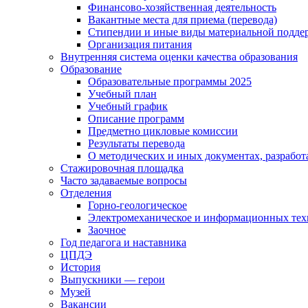
Финансово-хозяйственная деятельность
Вакантные места для приема (перевода)
Стипендии и иные виды материальной подде
Организация питания
Внутренняя система оценки качества образования
Образование
Образовательные программы 2025
Учебный план
Учебный график
Описание программ
Предметно цикловые комиссии
Результаты перевода
О методических и иных документах, разработ
Стажировочная площадка
Часто задаваемые вопросы
Отделения
Горно-геологическое
Электромеханическое и информационных тех
Заочное
Год педагога и наставника
ЦПДЭ
История
Выпускники — герои
Музей
Вакансии