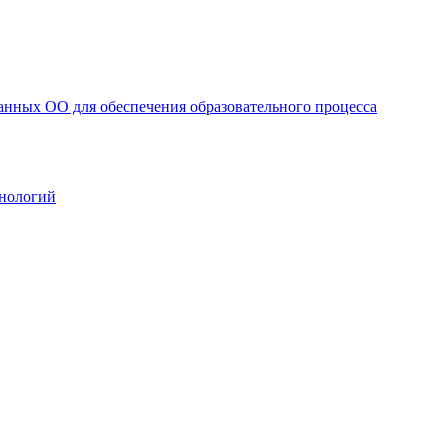
анных ОО для обеспечения образовательного процесса
нологий