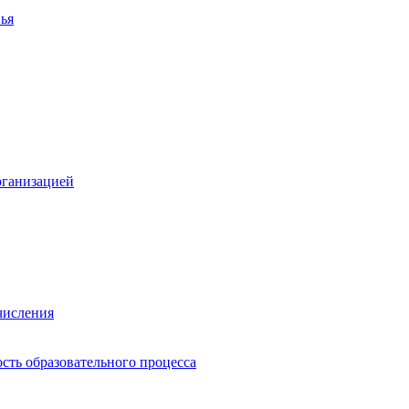
ья
рганизацией
числения
сть образовательного процесса