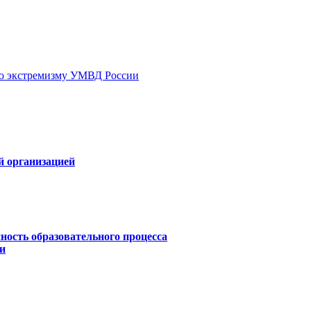
ию экстремизму УМВД России
й организацией
ность образовательного процесса
и