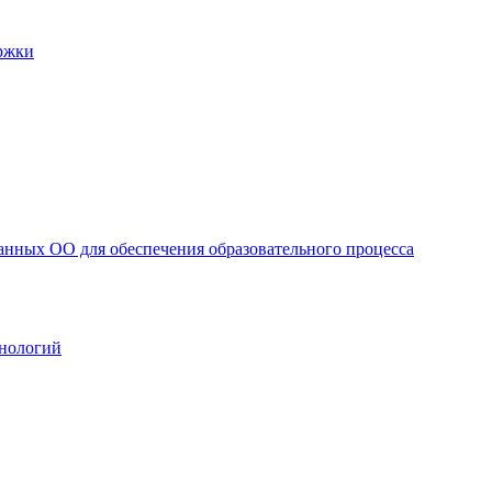
ржки
анных ОО для обеспечения образовательного процесса
нологий