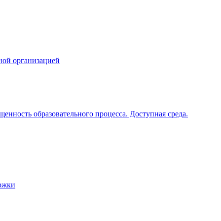
ной организацией
щенность образовательного процесса. Доступная среда.
ржки