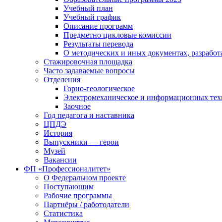
Учебный план
Учебный график
Описание программ
Предметно цикловые комиссии
Результаты перевода
О методических и иных документах, разработ
Стажировочная площадка
Часто задаваемые вопросы
Отделения
Горно-геологическое
Электромеханическое и информационных тех
Заочное
Год педагога и наставника
ЦПДЭ
История
Выпускники — герои
Музей
Вакансии
ФП «Профессионалитет»
О Федеральном проекте
Поступающим
Рабочие программы
Партнёры / работодатели
Статистика