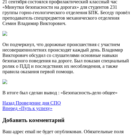
21 сентября состоялся профилактический классный час
«Минутки безопасности на дорогах» для студентов 231
группы горно-геологического отделения БПК. Беседу провёл
преподаватель спецпредметов механического отделения
Семин Владимир Викторович.
Он подчеркнул, что дорожные происшествия с участием
несовершеннолетних происходят каждый день. Владимир
Викторович обсудил со слушателями основные навыки
безопасного поведения на дороге. Был показан специальный
ролик о ПДД и последствиях их несоблюдения, а также
правила оказания первой помощи.
В итоге был сделан вывод : «Безопасность-дело общее»
Навигация
Предыдущая
Назад
Проведение дня СПО
запись:
Следующая
Вперед
«Путь к успеху»
по
запись:
записям
Добавить комментарий
Ваш адрес email не будет опубликован.
Обязательные поля