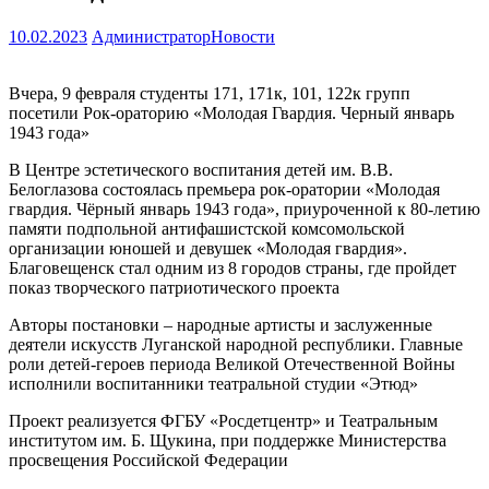
10.02.2023
Администратор
Новости
Вчера, 9 февраля студенты 171, 171к, 101, 122к групп
посетили Рок-ораторию «Молодая Гвардия. Черный январь
1943 года»
В Центре эстетического воспитания детей им. В.В.
Белоглазова состоялась премьера рок-оратории «Молодая
гвардия. Чёрный январь 1943 года», приуроченной к 80-летию
памяти подпольной антифашистской комсомольской
организации юношей и девушек «Молодая гвардия».
Благовещенск стал одним из 8 городов страны, где пройдет
показ творческого патриотического проекта
Авторы постановки – народные артисты и заслуженные
деятели искусств Луганской народной республики. Главные
роли детей-героев периода Великой Отечественной Войны
исполнили воспитанники театральной студии «Этюд»
Проект реализуется ФГБУ «Росдетцентр» и Театральным
институтом им. Б. Щукина, при поддержке Министерства
просвещения Российской Федерации