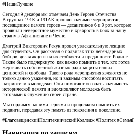
#НашиЛучшие
Сегодня 9 декабря мы отмечаем День Героев Отечества.
В группах 191К и 191АК прошло значимое мероприятие,
посвященное памяти героев — десантников 6 и 9 рот, которые
проявили невероятное мужество и храбрость в боях за нашу
страну в Афганистане и Чечне.
Дмитрий Викторович Рачук провел увлекательную лекцию
для студентов. Он рассказал о подвигах этих легендарных
бойцов, делая акцент на их стойкости и преданности Родине.
Также было подчеркнуто, как важно помнить о тех, кто готов
жертвовать собственной жизнью ради защиты наших
ценностей и свободы. Такого рода мероприятия являются не
только данью уважения, но и важным способом воспитать
патриотизм в молодежи. Они помогают осознать значимость
исторической памяти и вдохновляют молодежь быть
готовыми к служению своей стране.
Мы гордимся нашими героями и продолжим помнить их
подвиги, передавая эту память из поколения в поколение.
#БлаговещенскийПолитехническийКолледж
#Политех
#Семья
Навигация по записям