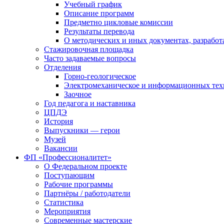
Учебный график
Описание программ
Предметно цикловые комиссии
Результаты перевода
О методических и иных документах, разработ
Стажировочная площадка
Часто задаваемые вопросы
Отделения
Горно-геологическое
Электромеханическое и информационных тех
Заочное
Год педагога и наставника
ЦПДЭ
История
Выпускники — герои
Музей
Вакансии
ФП «Профессионалитет»
О Федеральном проекте
Поступающим
Рабочие программы
Партнёры / работодатели
Статистика
Мероприятия
Современные мастерские