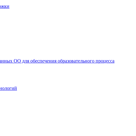
ржки
анных ОО для обеспечения образовательного процесса
нологий