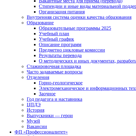
Вакантные места для приема (перевода)
Стипендии и иные виды материальной подде
Организация питания
Внутренняя система оценки качества образования
Образование
Образовательные программы 2025
Учебный план
Учебный график
Описание программ
Предметно цикловые комиссии
Результаты перевода
О методических и иных документах, разработ
Стажировочная площадка
Часто задаваемые вопросы
Отделения
Горно-геологическое
Электромеханическое и информационных тех
Заочное
Год педагога и наставника
ЦПДЭ
История
Выпускники — герои
Музей
Вакансии
ФП «Профессионалитет»