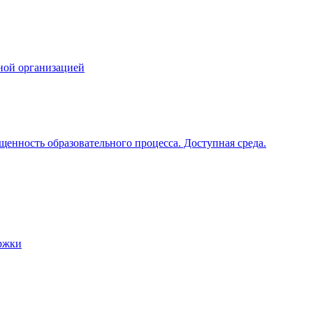
ной организацией
щенность образовательного процесса. Доступная среда.
ржки