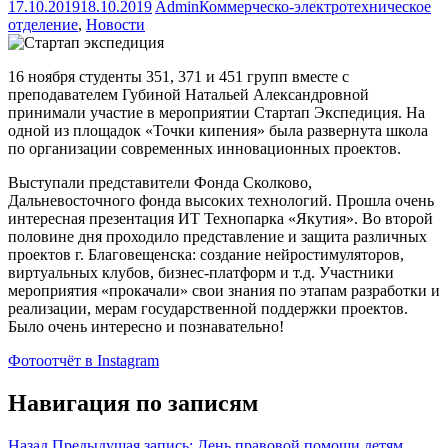
17.10.2019
18.10.2019
Admin
Коммерческо-электротехническое
отделение
,
Новости
16 ноября студенты 351, 371 и 451 групп вместе с
преподавателем Губиной Натальей Александровной
принимали участие в мероприятии Стартап Экспедиция. На
одной из площадок «Точки кипения» была развернута школа
по организации современных инновационных проектов.
Выступали представители Фонда Сколково,
Дальневосточного фонда высоких технологий. Прошла очень
интересная презентация ИТ Технопарка «Якутия». Во второй
половине дня проходило представление и защита различных
проектов г. Благовещенска: создание нейростимуляторов,
виртуальных клубов, бизнес-платформ и т.д. Участники
мероприятия «прокачали» свои знания по этапам разработки и
реализации, мерам государственной поддержки проектов.
Было очень интересно и познавательно!
Фотоотчёт в Instagram
Навигация по записям
Назад
Предыдущая запись:
День правовой помощи детям