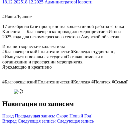
18.12.2025
18.12.2025
Администратор
Новости
#НашиЛучшие
17 декабря на базе пространства коллективной работы «Точка
Кипения — Благовещенск» проходило мероприятие «Итоги
2025 года для некоммерческого сектора Амурской области»
И наши творческие коллективы
#БлаговещенскийПолитехническийКолледж
студия танца
«Импульс» и вокальная студия «Октава» помогли в
организации и проведении мероприятия.
Ярко,мощно и креативно
#БлаговещенскийПолитехническийКолледж
#Политех
#Семья
Навигация по записям
Назад
Предыдущая запись:
Скоро Новый Год!
Вперед
Следующая запись:
Следующая запись