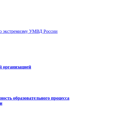
ию экстремизму УМВД России
й организацией
ность образовательного процесса
и