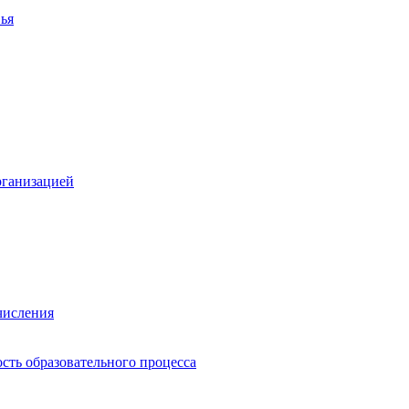
ья
рганизацией
числения
сть образовательного процесса