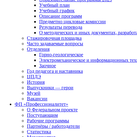
Учебный план
Учебный график
Описание программ
Предметно цикловые комиссии
Результаты перевода
О методических и иных документах, разработ
Стажировочная площадка
Часто задаваемые вопросы
Отделения
Горно-геологическое
Электромеханическое и информационных тех
Заочное
Год педагога и наставника
ЦПДЭ
История
Выпускники — герои
Музей
Вакансии
ФП «Профессионалитет»
О Федеральном проекте
Поступающим
Рабочие программы
Партнёры / работодатели
Статистика