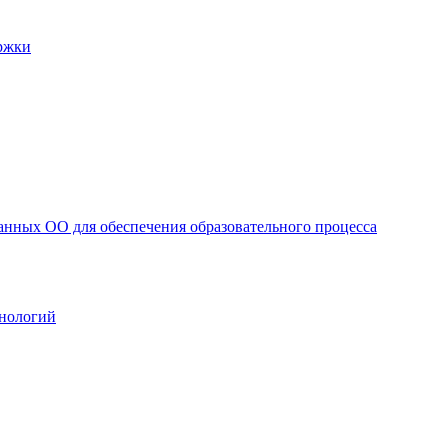
ржки
анных ОО для обеспечения образовательного процесса
нологий