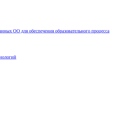
анных ОО для обеспечения образовательного процесса
нологий