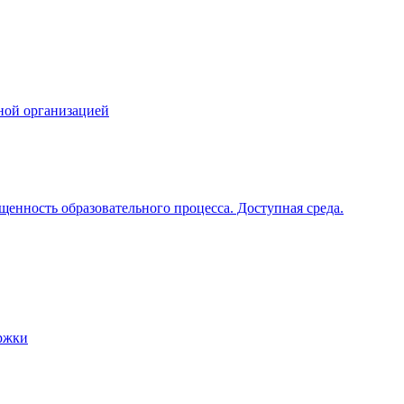
ной организацией
щенность образовательного процесса. Доступная среда.
ржки