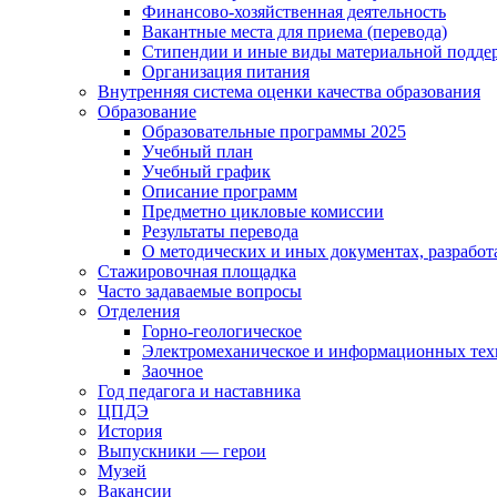
Финансово-хозяйственная деятельность
Вакантные места для приема (перевода)
Стипендии и иные виды материальной подде
Организация питания
Внутренняя система оценки качества образования
Образование
Образовательные программы 2025
Учебный план
Учебный график
Описание программ
Предметно цикловые комиссии
Результаты перевода
О методических и иных документах, разработ
Стажировочная площадка
Часто задаваемые вопросы
Отделения
Горно-геологическое
Электромеханическое и информационных тех
Заочное
Год педагога и наставника
ЦПДЭ
История
Выпускники — герои
Музей
Вакансии