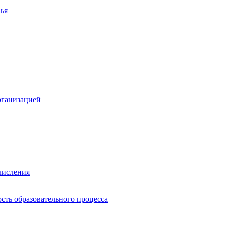
ья
рганизацией
числения
сть образовательного процесса