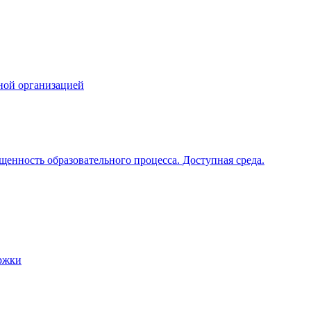
ной организацией
щенность образовательного процесса. Доступная среда.
ржки