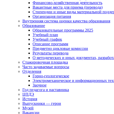
Финансово-хозяйственная деятельность
Вакантные места для приема (перевода)
Стипендии и иные виды материальной подде
Организация питания
Внутренняя система оценки качества образования
Образование
Образовательные программы 2025
Учебный план
Учебный график
Описание программ
Предметно цикловые комиссии
Результаты перевода
О методических и иных документах, разработ
Стажировочная площадка
Часто задаваемые вопросы
Отделения
Горно-геологическое
Электромеханическое и информационных тех
Заочное
Год педагога и наставника
ЦПДЭ
История
Выпускники — герои
Музей
Вакансии