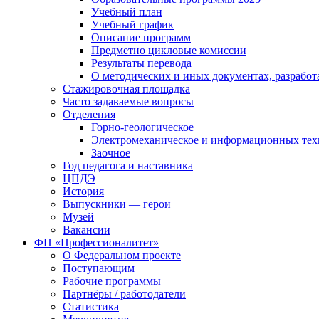
Учебный план
Учебный график
Описание программ
Предметно цикловые комиссии
Результаты перевода
О методических и иных документах, разработ
Стажировочная площадка
Часто задаваемые вопросы
Отделения
Горно-геологическое
Электромеханическое и информационных тех
Заочное
Год педагога и наставника
ЦПДЭ
История
Выпускники — герои
Музей
Вакансии
ФП «Профессионалитет»
О Федеральном проекте
Поступающим
Рабочие программы
Партнёры / работодатели
Статистика