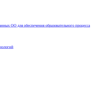
анных ОО для обеспечения образовательного процесса
нологий