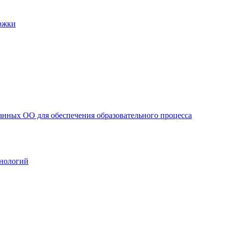
ржки
анных ОО для обеспечения образовательного процесса
нологий