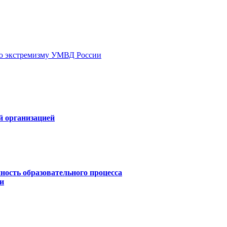
ию экстремизму УМВД России
й организацией
ность образовательного процесса
и