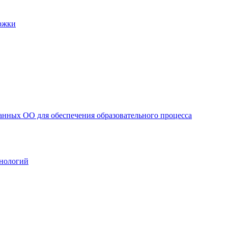
ржки
анных ОО для обеспечения образовательного процесса
нологий