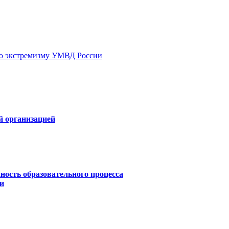
ию экстремизму УМВД России
й организацией
ность образовательного процесса
и