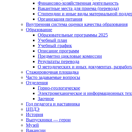
Финансово-хозяйственная деятельность
Вакантные места для приема (перевода)
Стипендии и иные виды материальной подде
Организация питания
Внутренняя система оценки качества образования
Образование
Образовательные программы 2025
Учебный план
Учебный график
Описание программ
Предметно цикловые комиссии
Результаты перевода
О методических и иных документах, разработ
Стажировочная площадка
Часто задаваемые вопросы
Отделения
Горно-геологическое
Электромеханическое и информационных тех
Заочное
Год педагога и наставника
ЦПДЭ
История
Выпускники — герои
Музей
Вакансии