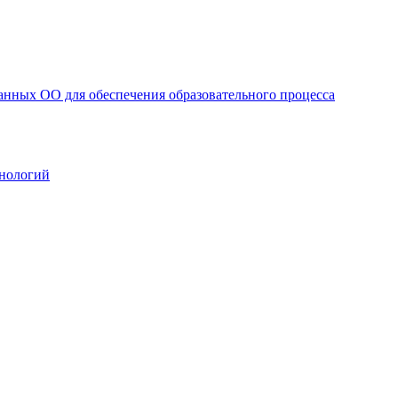
анных ОО для обеспечения образовательного процесса
нологий