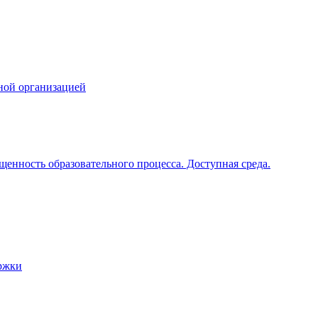
ной организацией
щенность образовательного процесса. Доступная среда.
ржки