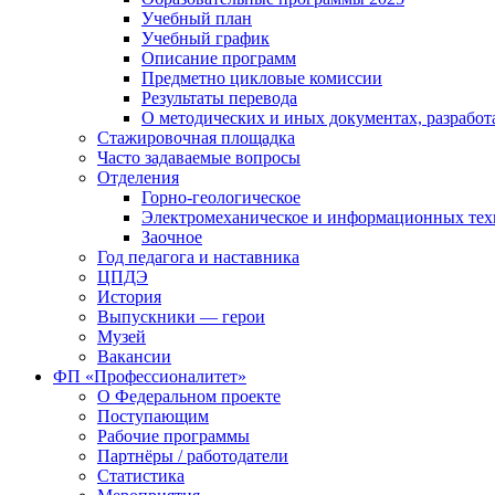
Учебный план
Учебный график
Описание программ
Предметно цикловые комиссии
Результаты перевода
О методических и иных документах, разработ
Стажировочная площадка
Часто задаваемые вопросы
Отделения
Горно-геологическое
Электромеханическое и информационных тех
Заочное
Год педагога и наставника
ЦПДЭ
История
Выпускники — герои
Музей
Вакансии
ФП «Профессионалитет»
О Федеральном проекте
Поступающим
Рабочие программы
Партнёры / работодатели
Статистика