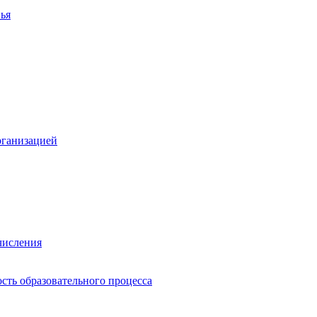
ья
рганизацией
числения
сть образовательного процесса