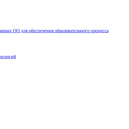
анных ОО для обеспечения образовательного процесса
нологий