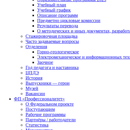
Учебный план
Учебный график
Описание программ
Предметно цикловые комиссии
Результаты перевода
О методических и иных документах, разработ
Стажировочная площадка
Часто задаваемые вопросы
Отделения
Горно-геологическое
Электромеханическое и информационных тех
Заочное
Год педагога и наставника
ЦПДЭ
История
Выпускники — герои
Музей
Вакансии
ФП «Профессионалитет»
О Федеральном проекте
Поступающим
Рабочие программы
Партнёры / работодатели
Статистика