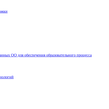
ржки
анных ОО для обеспечения образовательного процесса
нологий