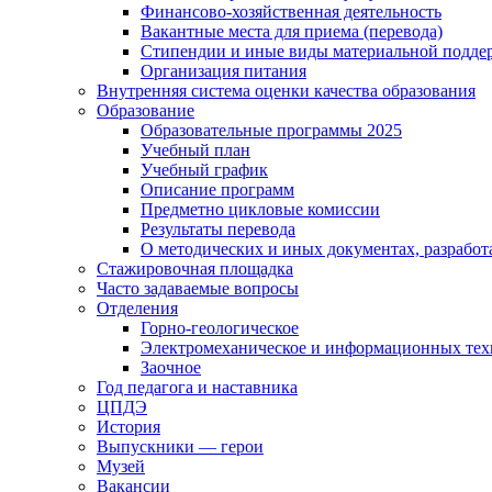
Финансово-хозяйственная деятельность
Вакантные места для приема (перевода)
Стипендии и иные виды материальной подде
Организация питания
Внутренняя система оценки качества образования
Образование
Образовательные программы 2025
Учебный план
Учебный график
Описание программ
Предметно цикловые комиссии
Результаты перевода
О методических и иных документах, разработ
Стажировочная площадка
Часто задаваемые вопросы
Отделения
Горно-геологическое
Электромеханическое и информационных тех
Заочное
Год педагога и наставника
ЦПДЭ
История
Выпускники — герои
Музей
Вакансии