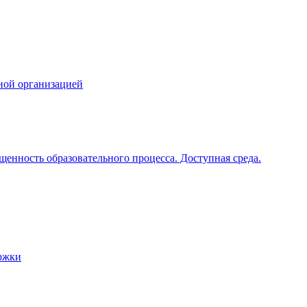
ной организацией
щенность образовательного процесса. Доступная среда.
ржки