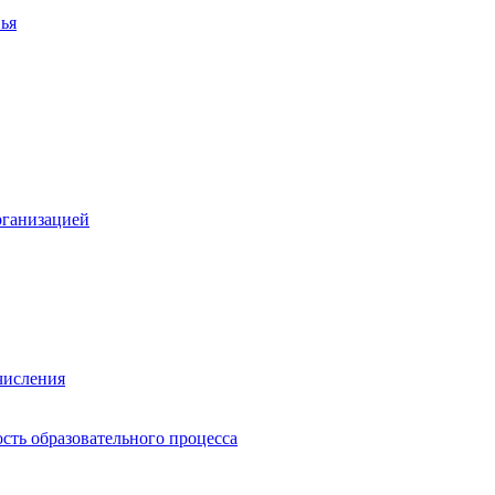
ья
рганизацией
числения
сть образовательного процесса