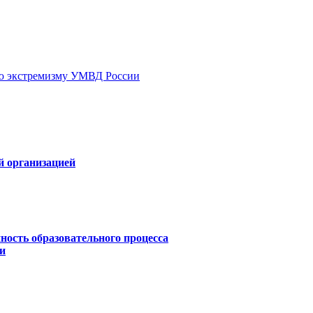
ию экстремизму УМВД России
й организацией
ность образовательного процесса
и