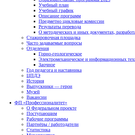
Учебный план
Учебный график
Описание программ
Предметно цикловые комиссии
Результаты перевода
О методических и иных документах, разработ
Стажировочная площадка
Часто задаваемые вопросы
Отделения
Горно-геологическое
Электромеханическое и информационных тех
Заочное
Год педагога и наставника
ЦПДЭ
История
Выпускники — герои
Музей
Вакансии
ФП «Профессионалитет»
О Федеральном проекте
Поступающим
Рабочие программы
Партнёры / работодатели
Статистика