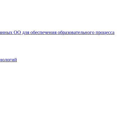
анных ОО для обеспечения образовательного процесса
нологий