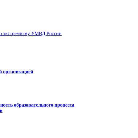
ию экстремизму УМВД России
й организацией
ность образовательного процесса
и