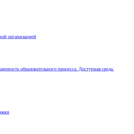
ной организацией
щенность образовательного процесса. Доступная среда.
ржки