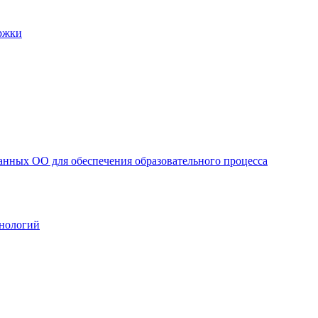
ржки
анных ОО для обеспечения образовательного процесса
нологий