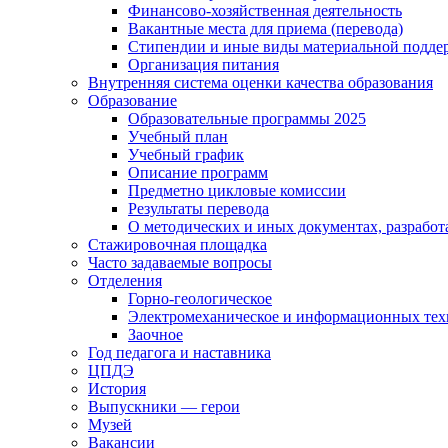
Финансово-хозяйственная деятельность
Вакантные места для приема (перевода)
Стипендии и иные виды материальной подде
Организация питания
Внутренняя система оценки качества образования
Образование
Образовательные программы 2025
Учебный план
Учебный график
Описание программ
Предметно цикловые комиссии
Результаты перевода
О методических и иных документах, разработ
Стажировочная площадка
Часто задаваемые вопросы
Отделения
Горно-геологическое
Электромеханическое и информационных тех
Заочное
Год педагога и наставника
ЦПДЭ
История
Выпускники — герои
Музей
Вакансии