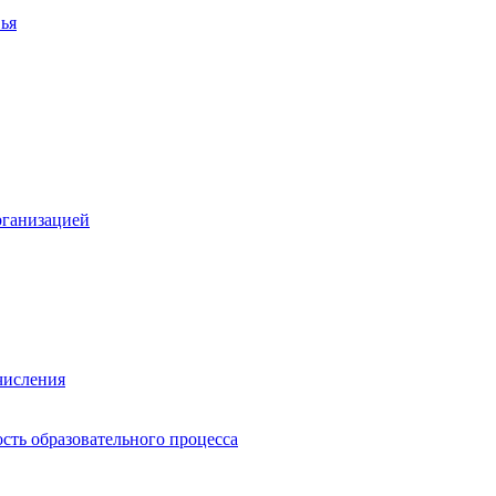
ья
рганизацией
числения
сть образовательного процесса