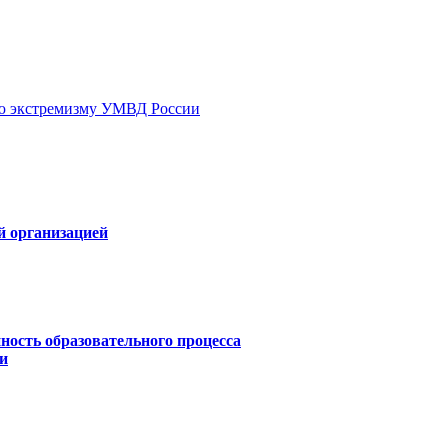
ию экстремизму УМВД России
й организацией
ность образовательного процесса
и