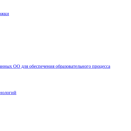
ржки
анных ОО для обеспечения образовательного процесса
нологий