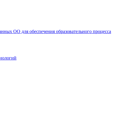
анных ОО для обеспечения образовательного процесса
нологий