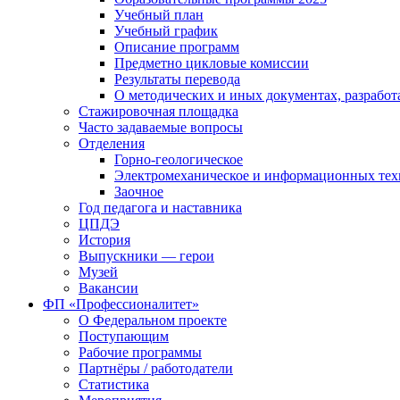
Учебный план
Учебный график
Описание программ
Предметно цикловые комиссии
Результаты перевода
О методических и иных документах, разработ
Стажировочная площадка
Часто задаваемые вопросы
Отделения
Горно-геологическое
Электромеханическое и информационных тех
Заочное
Год педагога и наставника
ЦПДЭ
История
Выпускники — герои
Музей
Вакансии
ФП «Профессионалитет»
О Федеральном проекте
Поступающим
Рабочие программы
Партнёры / работодатели
Статистика