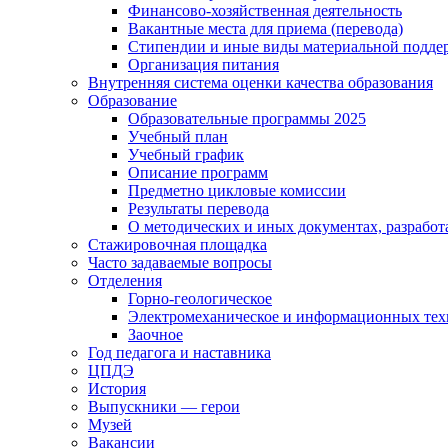
Финансово-хозяйственная деятельность
Вакантные места для приема (перевода)
Стипендии и иные виды материальной подде
Организация питания
Внутренняя система оценки качества образования
Образование
Образовательные программы 2025
Учебный план
Учебный график
Описание программ
Предметно цикловые комиссии
Результаты перевода
О методических и иных документах, разработ
Стажировочная площадка
Часто задаваемые вопросы
Отделения
Горно-геологическое
Электромеханическое и информационных тех
Заочное
Год педагога и наставника
ЦПДЭ
История
Выпускники — герои
Музей
Вакансии