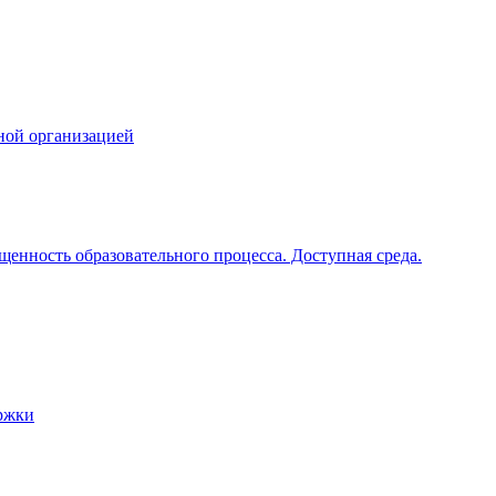
ной организацией
щенность образовательного процесса. Доступная среда.
ржки