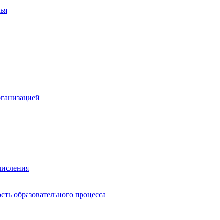
ья
рганизацией
числения
сть образовательного процесса