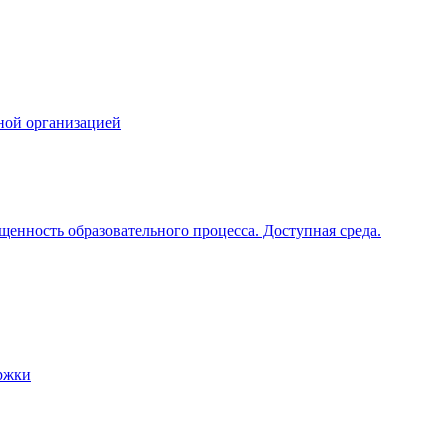
ной организацией
щенность образовательного процесса. Доступная среда.
ржки