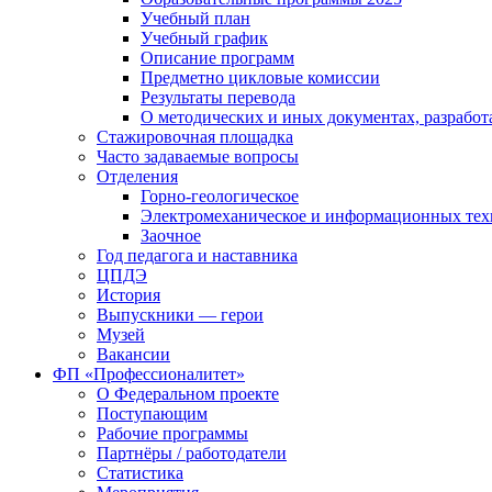
Учебный план
Учебный график
Описание программ
Предметно цикловые комиссии
Результаты перевода
О методических и иных документах, разработ
Стажировочная площадка
Часто задаваемые вопросы
Отделения
Горно-геологическое
Электромеханическое и информационных тех
Заочное
Год педагога и наставника
ЦПДЭ
История
Выпускники — герои
Музей
Вакансии
ФП «Профессионалитет»
О Федеральном проекте
Поступающим
Рабочие программы
Партнёры / работодатели
Статистика