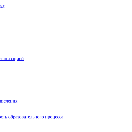
ья
рганизацией
числения
сть образовательного процесса