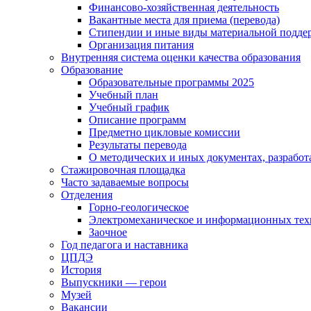
Финансово-хозяйственная деятельность
Вакантные места для приема (перевода)
Стипендии и иные виды материальной подде
Организация питания
Внутренняя система оценки качества образования
Образование
Образовательные программы 2025
Учебный план
Учебный график
Описание программ
Предметно цикловые комиссии
Результаты перевода
О методических и иных документах, разработ
Стажировочная площадка
Часто задаваемые вопросы
Отделения
Горно-геологическое
Электромеханическое и информационных тех
Заочное
Год педагога и наставника
ЦПДЭ
История
Выпускники — герои
Музей
Вакансии