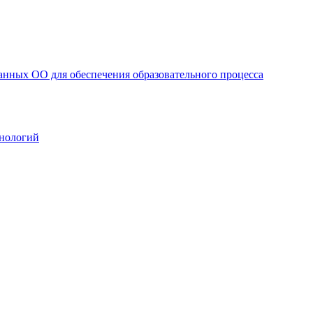
анных ОО для обеспечения образовательного процесса
нологий