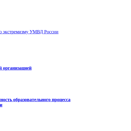
ию экстремизму УМВД России
й организацией
ность образовательного процесса
и