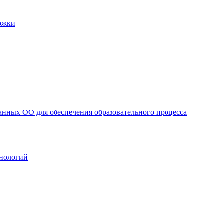
ржки
анных ОО для обеспечения образовательного процесса
нологий