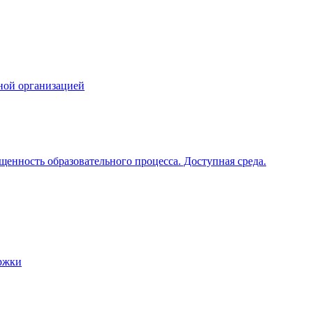
ной организацией
щенность образовательного процесса. Доступная среда.
ржки