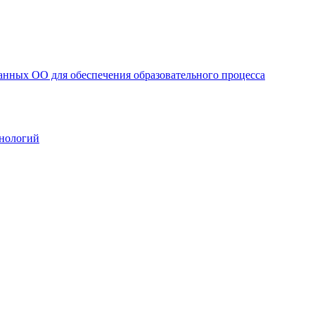
анных ОО для обеспечения образовательного процесса
нологий