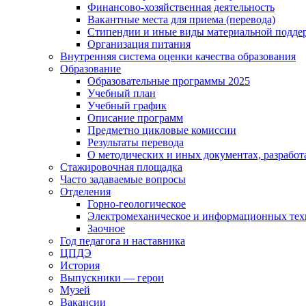
Финансово-хозяйственная деятельность
Вакантные места для приема (перевода)
Стипендии и иные виды материальной подде
Организация питания
Внутренняя система оценки качества образования
Образование
Образовательные программы 2025
Учебный план
Учебный график
Описание программ
Предметно цикловые комиссии
Результаты перевода
О методических и иных документах, разработ
Стажировочная площадка
Часто задаваемые вопросы
Отделения
Горно-геологическое
Электромеханическое и информационных тех
Заочное
Год педагога и наставника
ЦПДЭ
История
Выпускники — герои
Музей
Вакансии