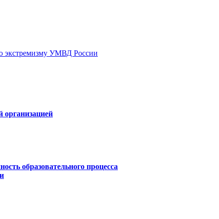
ию экстремизму УМВД России
й организацией
ность образовательного процесса
и