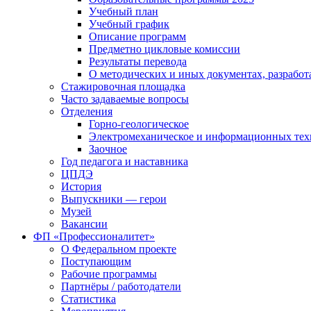
Учебный план
Учебный график
Описание программ
Предметно цикловые комиссии
Результаты перевода
О методических и иных документах, разработ
Стажировочная площадка
Часто задаваемые вопросы
Отделения
Горно-геологическое
Электромеханическое и информационных тех
Заочное
Год педагога и наставника
ЦПДЭ
История
Выпускники — герои
Музей
Вакансии
ФП «Профессионалитет»
О Федеральном проекте
Поступающим
Рабочие программы
Партнёры / работодатели
Статистика