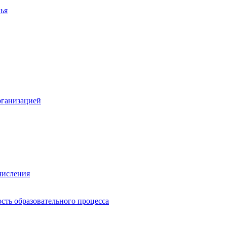
ья
рганизацией
числения
сть образовательного процесса