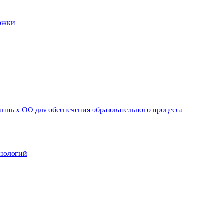
ржки
анных ОО для обеспечения образовательного процесса
нологий