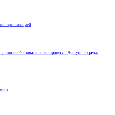
ной организацией
щенность образовательного процесса. Доступная среда.
ржки