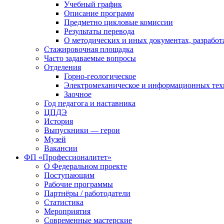
Учебный график
Описание программ
Предметно цикловые комиссии
Результаты перевода
О методических и иных документах, разработ
Стажировочная площадка
Часто задаваемые вопросы
Отделения
Горно-геологическое
Электромеханическое и информационных тех
Заочное
Год педагога и наставника
ЦПДЭ
История
Выпускники — герои
Музей
Вакансии
ФП «Профессионалитет»
О Федеральном проекте
Поступающим
Рабочие программы
Партнёры / работодатели
Статистика
Мероприятия
Современные мастерские