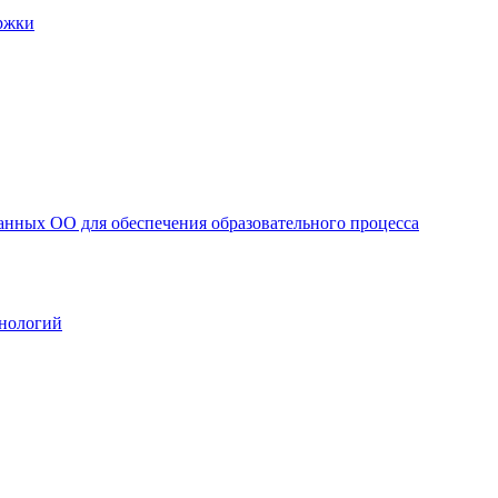
ржки
анных ОО для обеспечения образовательного процесса
нологий