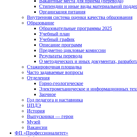
Вакантные места для приема (перевода)
Стипендии и иные виды материальной подде
Организация питания
Внутренняя система оценки качества образования
Образование
Образовательные программы 2025
Учебный план
Учебный график
Описание программ
Предметно цикловые комиссии
Результаты перевода
О методических и иных документах, разработ
Стажировочная площадка
Часто задаваемые вопросы
Отделения
Горно-геологическое
Электромеханическое и информационных тех
Заочное
Год педагога и наставника
ЦПДЭ
История
Выпускники — герои
Музей
Вакансии
ФП «Профессионалитет»