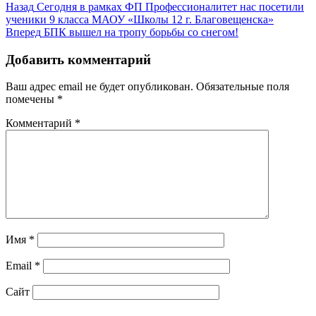
Навигация
Предыдущая
Назад
Сегодня в рамках ФП Профессионалитет нас посетили
запись:
ученики 9 класса МАОУ «Школы 12 г. Благовещенска»
по
Следующая
Вперед
БПК вышел на тропу борьбы со снегом!
записям
запись:
Добавить комментарий
Ваш адрес email не будет опубликован.
Обязательные поля
помечены
*
Комментарий
*
Имя
*
Email
*
Сайт