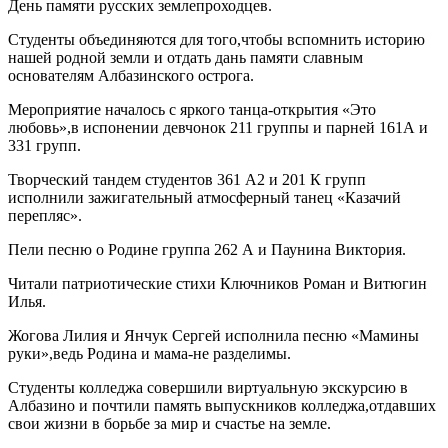
День памяти русских землепроходцев.
Студенты объединяются для того,чтобы вспомнить историю
нашей родной земли и отдать дань памяти славным
основателям Албазинского острога.
Мероприятие началось с яркого танца-открытия «Это
любовь»,в испонении девчонок 211 группы и парней 161А и
331 групп.
Творческий тандем студентов 361 А2 и 201 К групп
исполнили зажигательный атмосферный танец «Казачий
перепляс».
Пели песню о Родине группа 262 А и Паунина Виктория.
Читали патриотические стихи Ключников Роман и Витюгин
Илья.
Жогова Лилия и Янчук Сергей исполнила песню «Мамины
руки»,ведь Родина и мама-не разделимы.
Студенты колледжа совершили виртуальную экскурсию в
Албазино и почтили память выпускников колледжа,отдавших
свои жизни в борьбе за мир и счастье на земле.