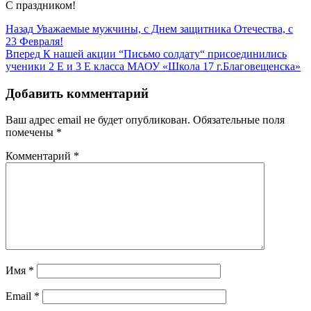
С праздником!
Навигация
Предыдущая
Назад
Уважаемые мужчины, с Днем защитника Отечества, с
запись:
23 Февраля!
по
Следующая
Вперед
К нашей акции “Письмо солдату“ присоединились
записям
запись:
ученики 2 Е и 3 Е класса МАОУ «Школа 17 г.Благовещенска»
Добавить комментарий
Ваш адрес email не будет опубликован.
Обязательные поля
помечены
*
Комментарий
*
Имя
*
Email
*