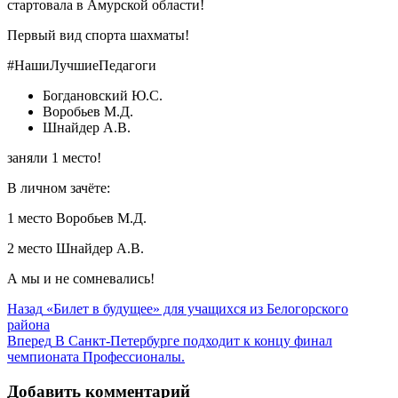
стартовала в Амурской области!
Первый вид спорта шахматы!
#НашиЛучшиеПедагоги
Богдановский Ю.С.
Воробьев М.Д.
Шнайдер А.В.
заняли 1 место!
В личном зачёте:
1 место Воробьев М.Д.
2 место Шнайдер А.В.
А мы и не сомневались!
Навигация
Предыдущая
Назад
«Билет в будущее» для учащихся из Белогорского
запись:
района
по
Следующая
Вперед
В Санкт-Петербурге подходит к концу финал
записям
запись:
чемпионата Профессионалы.
Добавить комментарий