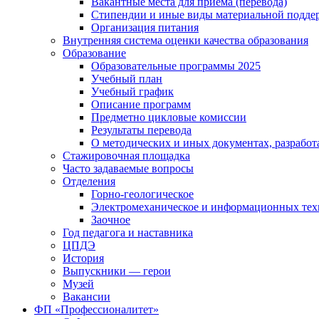
Вакантные места для приема (перевода)
Стипендии и иные виды материальной подде
Организация питания
Внутренняя система оценки качества образования
Образование
Образовательные программы 2025
Учебный план
Учебный график
Описание программ
Предметно цикловые комиссии
Результаты перевода
О методических и иных документах, разработ
Стажировочная площадка
Часто задаваемые вопросы
Отделения
Горно-геологическое
Электромеханическое и информационных тех
Заочное
Год педагога и наставника
ЦПДЭ
История
Выпускники — герои
Музей
Вакансии
ФП «Профессионалитет»