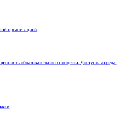
ной организацией
щенность образовательного процесса. Доступная среда.
ржки