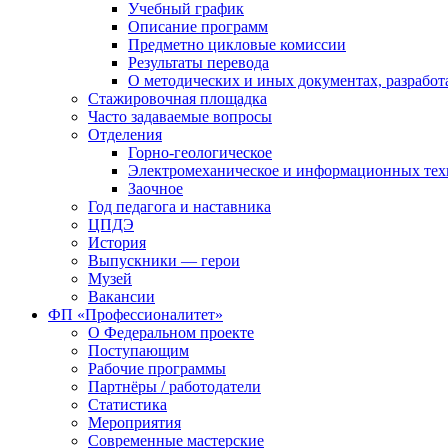
Учебный график
Описание программ
Предметно цикловые комиссии
Результаты перевода
О методических и иных документах, разработ
Стажировочная площадка
Часто задаваемые вопросы
Отделения
Горно-геологическое
Электромеханическое и информационных тех
Заочное
Год педагога и наставника
ЦПДЭ
История
Выпускники — герои
Музей
Вакансии
ФП «Профессионалитет»
О Федеральном проекте
Поступающим
Рабочие программы
Партнёры / работодатели
Статистика
Мероприятия
Современные мастерские