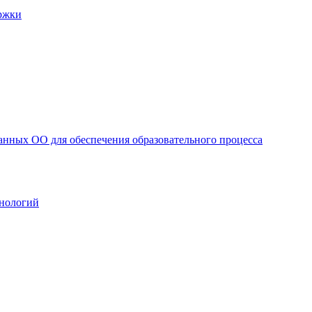
ржки
анных ОО для обеспечения образовательного процесса
нологий