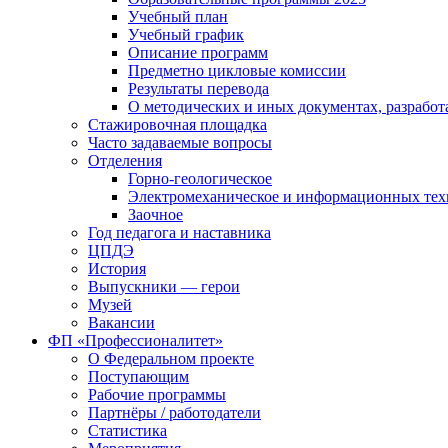
Учебный план
Учебный график
Описание программ
Предметно цикловые комиссии
Результаты перевода
О методических и иных документах, разработ
Стажировочная площадка
Часто задаваемые вопросы
Отделения
Горно-геологическое
Электромеханическое и информационных тех
Заочное
Год педагога и наставника
ЦПДЭ
История
Выпускники — герои
Музей
Вакансии
ФП «Профессионалитет»
О Федеральном проекте
Поступающим
Рабочие программы
Партнёры / работодатели
Статистика