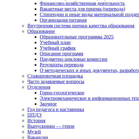
Финансово-хозяйственная деятельность
Вакантные места для приема (перевода)
Стипендии и иные виды материальной подде
Организация питания
Внутренняя система оценки качества образования
Образование
Образовательные программы 2025
Учебный план
Учебный график
Описание программ
Предметно цикловые комиссии
Результаты перевода
О методических и иных документах, разработ
Стажировочная площадка
Часто задаваемые вопросы
Отделения
Горно-геологическое
Электромеханическое и информационных тех
Заочное
Год педагога и наставника
ЦПДЭ
История
Выпускники — герои
Музей
Вакансии