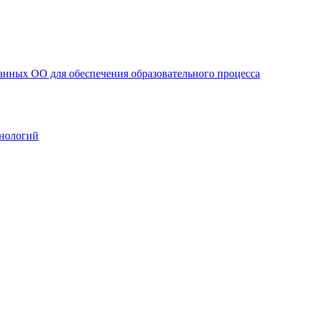
анных ОО для обеспечения образовательного процесса
нологий