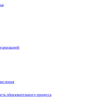
ья
рганизацией
числения
сть образовательного процесса