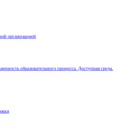
ной организацией
щенность образовательного процесса. Доступная среда.
ржки