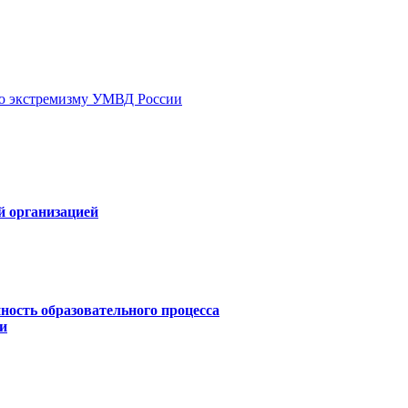
ию экстремизму УМВД России
й организацией
ность образовательного процесса
и