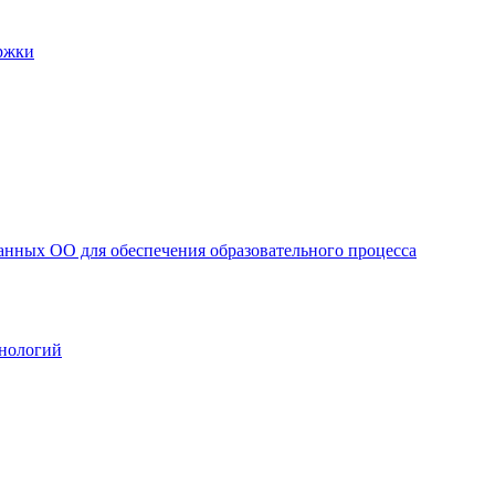
ржки
анных ОО для обеспечения образовательного процесса
нологий