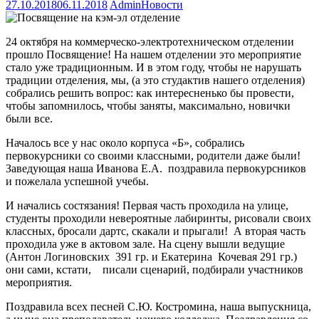
27.10.2018
06.11.2018
Admin
Новости
24 октября на коммерческо-электротехническом отделении
прошло Посвящение! На нашем отделении это мероприятие
стало уже традиционным. И в этом году, чтобы не нарушать
традиции отделения, мы, (а это студактив нашего отделения)
собрались решить вопрос: как интересненько бы провести,
чтобы запомнилось, чтобы заняты, максимально, новички
были все.
Началось все у нас около корпуса «Б», собрались
первокурсники со своими классными, родители даже были!
Заведующая наша Иванова Е.А. поздравила первокурсников
и пожелала успешной учебы.
И начались состязания! Первая часть проходила на улице,
студенты проходили невероятные лабиринты, рисовали своих
классных, бросали дартс, скакали и прыгали! А вторая часть
проходила уже в актовом зале. На сцену вышли ведущие
(Антон Логиновских 391 гр. и Екатерина Кочевая 291 гр.)
они сами, кстати, писали сценарий, подбирали участников
мероприятия.
Поздравила всех песней С.Ю. Костромина, наша выпускница,