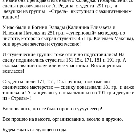
а ныне она преподаватель нашего колледжа. Поздравления со
сцены прозвучали и от А. Редина, студента 291 гр., и
девушки из группы «Стрела» выступили с зажигательным
танцем!
У нас были и Богини Эллады (Калинина Елизавета и
Илюхина Наталья из 251 гр.и «суперновый» менеджер по
чистоте, которого сыграл студенты 451 гр. Кочелаев Максим),
они вручали зачетки и студенческие!
И студенческие группы тоже отлично подготовились! На
сцену поднимались студенты 151,15к, 171, 181 и 191 гр. А
сколько аваций получили все участники! Восхищенных
возгласов!
Студенты пели 171, 151, 15к группы, показывали
сценическое мастерство — сценку показывали 181 гр., и даже
танцевали! А танцевали у нас мальчишки из 191 гр.и девушки
из «Стрелы»!
Волновались, но все было просто суууупеееер!
Все прошло на высоте, организованно, весело и дружно.
Будем ждать следующего года.