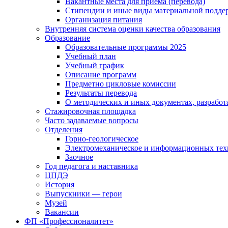
Вакантные места для приема (перевода)
Стипендии и иные виды материальной подде
Организация питания
Внутренняя система оценки качества образования
Образование
Образовательные программы 2025
Учебный план
Учебный график
Описание программ
Предметно цикловые комиссии
Результаты перевода
О методических и иных документах, разработ
Стажировочная площадка
Часто задаваемые вопросы
Отделения
Горно-геологическое
Электромеханическое и информационных тех
Заочное
Год педагога и наставника
ЦПДЭ
История
Выпускники — герои
Музей
Вакансии
ФП «Профессионалитет»