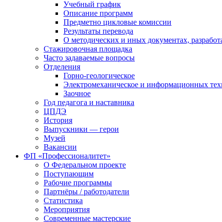
Учебный график
Описание программ
Предметно цикловые комиссии
Результаты перевода
О методических и иных документах, разработ
Стажировочная площадка
Часто задаваемые вопросы
Отделения
Горно-геологическое
Электромеханическое и информационных тех
Заочное
Год педагога и наставника
ЦПДЭ
История
Выпускники — герои
Музей
Вакансии
ФП «Профессионалитет»
О Федеральном проекте
Поступающим
Рабочие программы
Партнёры / работодатели
Статистика
Мероприятия
Современные мастерские