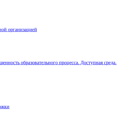
ной организацией
щенность образовательного процесса. Доступная среда.
ржки