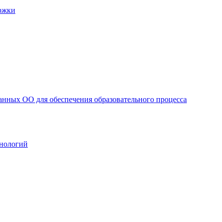
ржки
анных ОО для обеспечения образовательного процесса
нологий