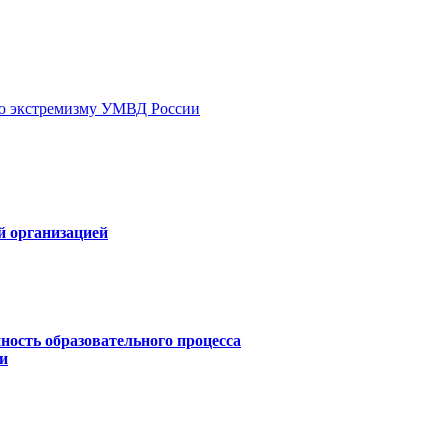
ию экстремизму УМВД России
й организацией
ность образовательного процесса
и