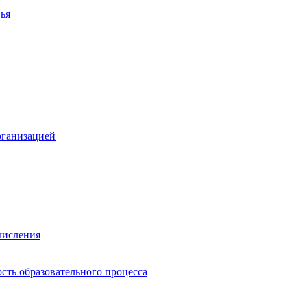
ья
рганизацией
числения
сть образовательного процесса