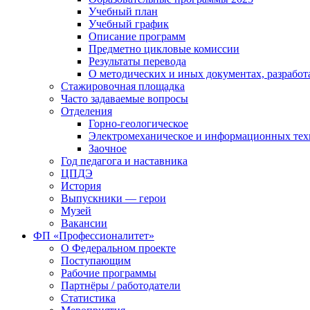
Учебный план
Учебный график
Описание программ
Предметно цикловые комиссии
Результаты перевода
О методических и иных документах, разработ
Стажировочная площадка
Часто задаваемые вопросы
Отделения
Горно-геологическое
Электромеханическое и информационных тех
Заочное
Год педагога и наставника
ЦПДЭ
История
Выпускники — герои
Музей
Вакансии
ФП «Профессионалитет»
О Федеральном проекте
Поступающим
Рабочие программы
Партнёры / работодатели
Статистика