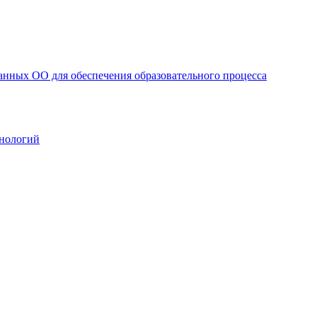
анных ОО для обеспечения образовательного процесса
нологий