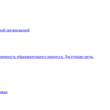
ной организацией
щенность образовательного процесса. Доступная среда.
ржки