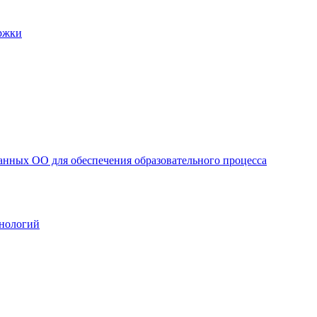
ржки
анных ОО для обеспечения образовательного процесса
нологий