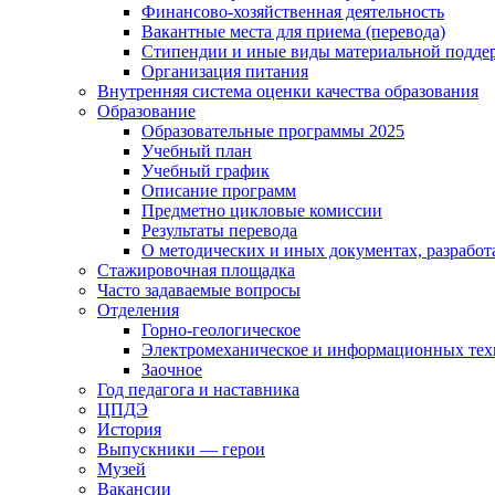
Финансово-хозяйственная деятельность
Вакантные места для приема (перевода)
Стипендии и иные виды материальной подде
Организация питания
Внутренняя система оценки качества образования
Образование
Образовательные программы 2025
Учебный план
Учебный график
Описание программ
Предметно цикловые комиссии
Результаты перевода
О методических и иных документах, разработ
Стажировочная площадка
Часто задаваемые вопросы
Отделения
Горно-геологическое
Электромеханическое и информационных тех
Заочное
Год педагога и наставника
ЦПДЭ
История
Выпускники — герои
Музей
Вакансии