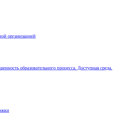
ной организацией
щенность образовательного процесса. Доступная среда.
ржки