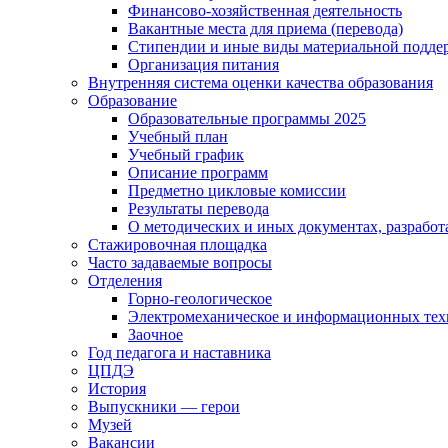
Финансово-хозяйственная деятельность
Вакантные места для приема (перевода)
Стипендии и иные виды материальной подде
Организация питания
Внутренняя система оценки качества образования
Образование
Образовательные программы 2025
Учебный план
Учебный график
Описание программ
Предметно цикловые комиссии
Результаты перевода
О методических и иных документах, разработ
Стажировочная площадка
Часто задаваемые вопросы
Отделения
Горно-геологическое
Электромеханическое и информационных тех
Заочное
Год педагога и наставника
ЦПДЭ
История
Выпускники — герои
Музей
Вакансии