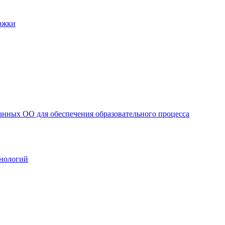
ржки
анных ОО для обеспечения образовательного процесса
нологий