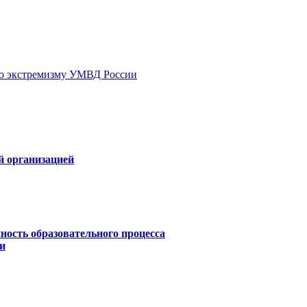
ию экстремизму УМВД России
й организацией
ность образовательного процесса
и