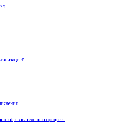
ья
рганизацией
числения
сть образовательного процесса