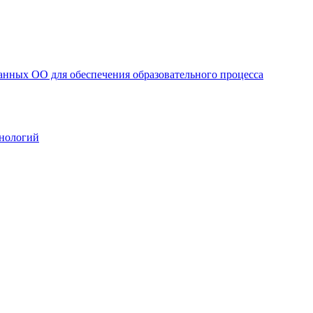
анных ОО для обеспечения образовательного процесса
нологий