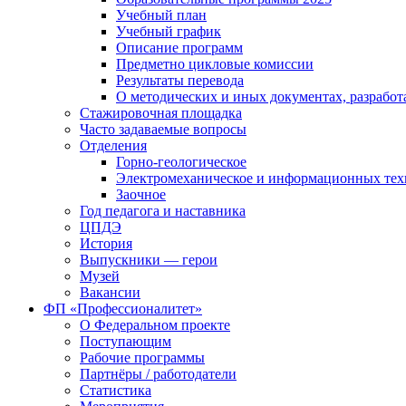
Учебный план
Учебный график
Описание программ
Предметно цикловые комиссии
Результаты перевода
О методических и иных документах, разработ
Стажировочная площадка
Часто задаваемые вопросы
Отделения
Горно-геологическое
Электромеханическое и информационных тех
Заочное
Год педагога и наставника
ЦПДЭ
История
Выпускники — герои
Музей
Вакансии
ФП «Профессионалитет»
О Федеральном проекте
Поступающим
Рабочие программы
Партнёры / работодатели
Статистика