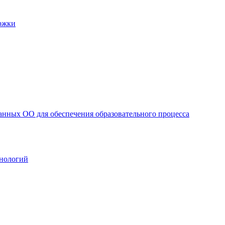
ржки
анных ОО для обеспечения образовательного процесса
нологий