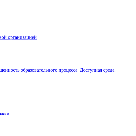
ной организацией
щенность образовательного процесса. Доступная среда.
ржки