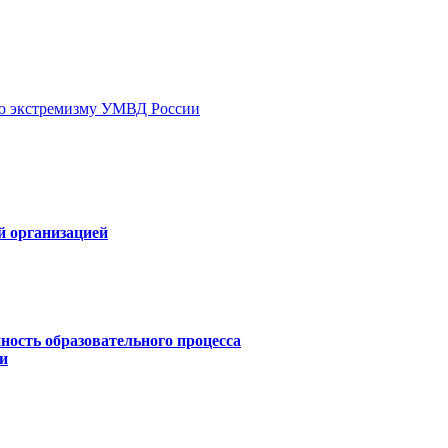
ию экстремизму УМВД России
й организацией
ность образовательного процесса
и