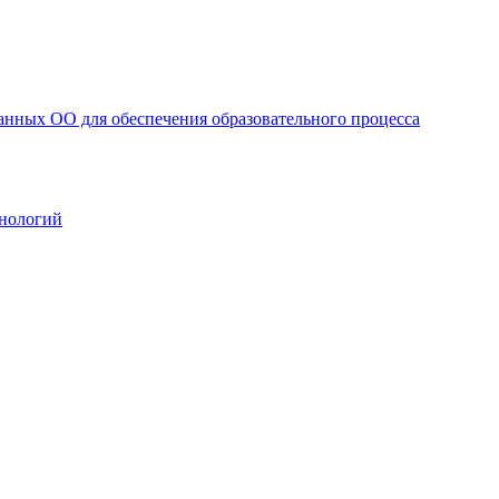
анных ОО для обеспечения образовательного процесса
нологий