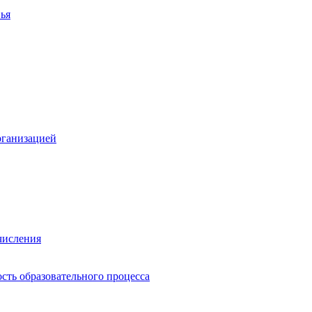
ья
рганизацией
числения
сть образовательного процесса