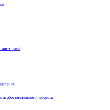
ья
рганизацией
числения
сть образовательного процесса