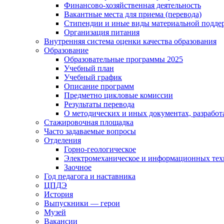
Финансово-хозяйственная деятельность
Вакантные места для приема (перевода)
Стипендии и иные виды материальной подде
Организация питания
Внутренняя система оценки качества образования
Образование
Образовательные программы 2025
Учебный план
Учебный график
Описание программ
Предметно цикловые комиссии
Результаты перевода
О методических и иных документах, разработ
Стажировочная площадка
Часто задаваемые вопросы
Отделения
Горно-геологическое
Электромеханическое и информационных тех
Заочное
Год педагога и наставника
ЦПДЭ
История
Выпускники — герои
Музей
Вакансии