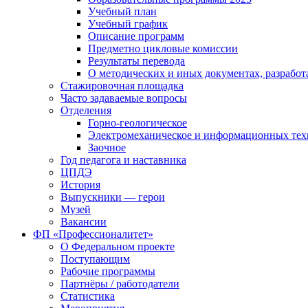
Учебный план
Учебный график
Описание программ
Предметно цикловые комиссии
Результаты перевода
О методических и иных документах, разработ
Стажировочная площадка
Часто задаваемые вопросы
Отделения
Горно-геологическое
Электромеханическое и информационных тех
Заочное
Год педагога и наставника
ЦПДЭ
История
Выпускники — герои
Музей
Вакансии
ФП «Профессионалитет»
О Федеральном проекте
Поступающим
Рабочие программы
Партнёры / работодатели
Статистика