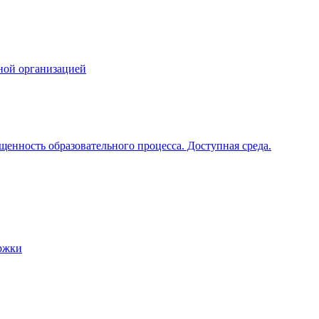
ной организацией
щенность образовательного процесса. Доступная среда.
ржки