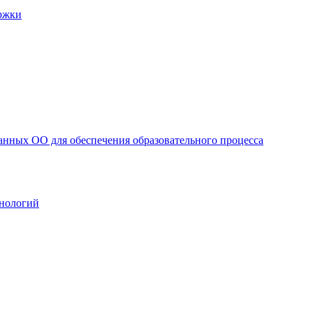
ржки
анных ОО для обеспечения образовательного процесса
нологий