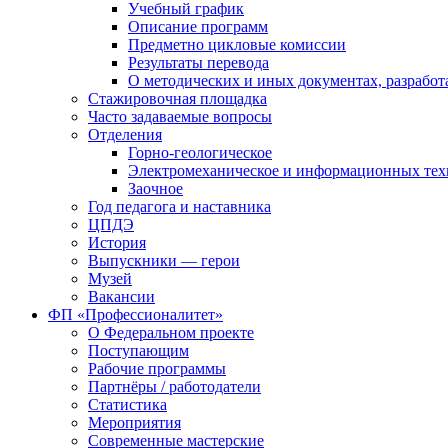
Учебный график
Описание программ
Предметно цикловые комиссии
Результаты перевода
О методических и иных документах, разработ
Стажировочная площадка
Часто задаваемые вопросы
Отделения
Горно-геологическое
Электромеханическое и информационных тех
Заочное
Год педагога и наставника
ЦПДЭ
История
Выпускники — герои
Музей
Вакансии
ФП «Профессионалитет»
О Федеральном проекте
Поступающим
Рабочие программы
Партнёры / работодатели
Статистика
Мероприятия
Современные мастерские