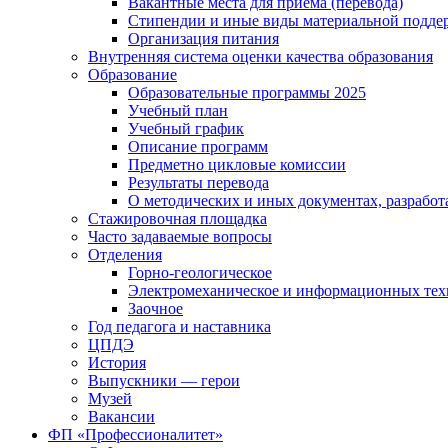
Вакантные места для приема (перевода)
Стипендии и иные виды материальной подде
Организация питания
Внутренняя система оценки качества образования
Образование
Образовательные программы 2025
Учебный план
Учебный график
Описание программ
Предметно цикловые комиссии
Результаты перевода
О методических и иных документах, разработ
Стажировочная площадка
Часто задаваемые вопросы
Отделения
Горно-геологическое
Электромеханическое и информационных тех
Заочное
Год педагога и наставника
ЦПДЭ
История
Выпускники — герои
Музей
Вакансии
ФП «Профессионалитет»