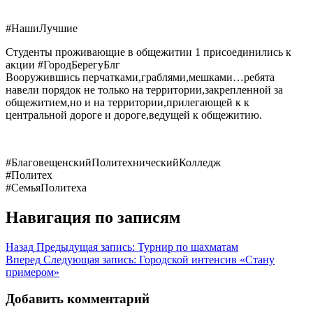
#НашиЛучшие
Студенты проживающие в общежитии 1 присоединились к
акции
#ГородБерегуБлг
Вооружившись перчатками,граблями,мешками…ребята
навели порядок не только на территории,закрепленной за
общежитием,но и на территории,прилегающей к к
центральной дороге и дороге,ведущей к общежитию.
#БлаговещенскийПолитехническийКолледж
#Политех
#СемьяПолитеха
Навигация по записям
Назад
Предыдущая запись:
Турнир по шахматам
Вперед
Следующая запись:
Городской интенсив «Стану
примером»
Добавить комментарий