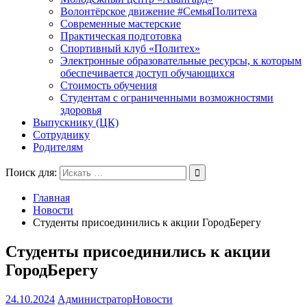
Волонтёрское движение #СемьяПолитеха
Современные мастерские
Практическая подготовка
Спортивный клуб «Политех»
Электронные образовательные ресурсы, к которым
обеспечивается доступ обучающихся
Стоимость обучения
Студентам с ограниченными возможностями
здоровья
Выпускнику (ЦК)
Сотруднику
Родителям
Поиск для:
Главная
Новости
Студенты присоединились к акции ГородБерегу
Студенты присоединились к акции
ГородБерегу
24.10.2024
Администратор
Новости