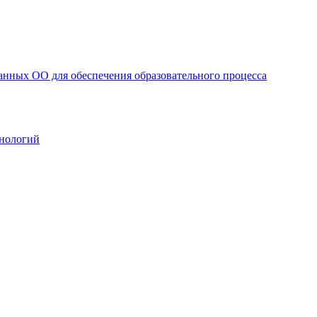
анных ОО для обеспечения образовательного процесса
нологий