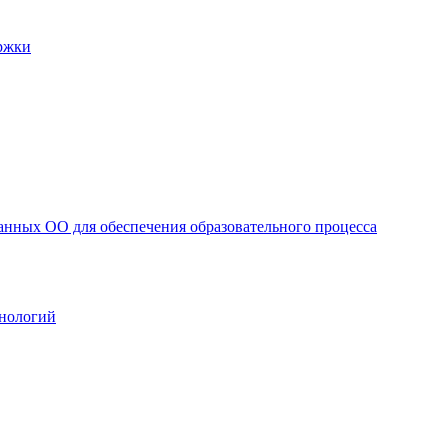
ржки
анных ОО для обеспечения образовательного процесса
нологий