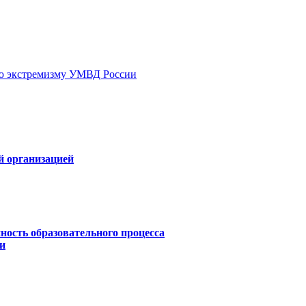
ию экстремизму УМВД России
й организацией
ность образовательного процесса
и