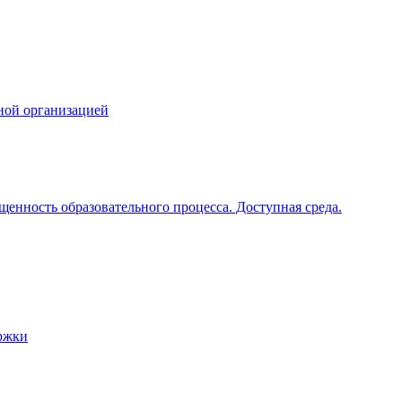
ной организацией
щенность образовательного процесса. Доступная среда.
ржки