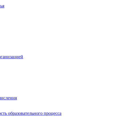
ья
рганизацией
числения
сть образовательного процесса