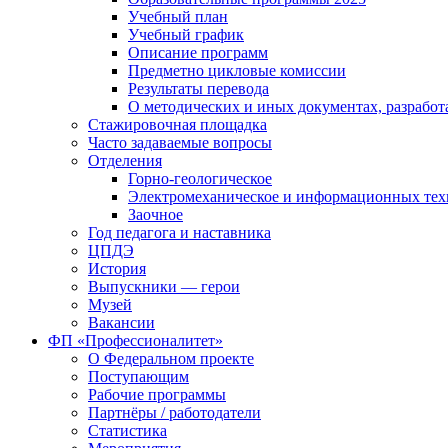
Учебный план
Учебный график
Описание программ
Предметно цикловые комиссии
Результаты перевода
О методических и иных документах, разработ
Стажировочная площадка
Часто задаваемые вопросы
Отделения
Горно-геологическое
Электромеханическое и информационных тех
Заочное
Год педагога и наставника
ЦПДЭ
История
Выпускники — герои
Музей
Вакансии
ФП «Профессионалитет»
О Федеральном проекте
Поступающим
Рабочие программы
Партнёры / работодатели
Статистика