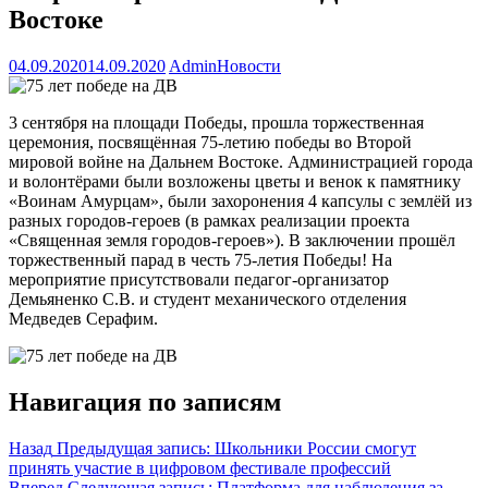
Востоке
04.09.2020
14.09.2020
Admin
Новости
3 сентября на площади Победы, прошла торжественная
церемония, посвящённая 75-летию победы во Второй
мировой войне на Дальнем Востоке. Администрацией города
и волонтёрами были возложены цветы и венок к памятнику
«Воинам Амурцам», были захоронения 4 капсулы с землёй из
разных городов-героев (в рамках реализации проекта
«Священная земля городов-героев»). В заключении прошёл
торжественный парад в честь 75-летия Победы! На
мероприятие присутствовали педагог-организатор
Демьяненко С.В. и студент механического отделения
Медведев Серафим.
Навигация по записям
Назад
Предыдущая запись:
Школьники России смогут
принять участие в цифровом фестивале профессий
Вперед
Следующая запись:
Платформа для наблюдения за