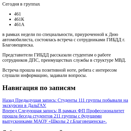
Сегодня в группах
461
461К
461А
в рамках недели по специальности, приуроченной к Дню
автомобилиста, состоялась встреча с сотрудниками ГИБДД г.
Благовещенска.
Представители ГИБДД рассказали студентам о работе
сотрудников ДПС, преимуществах службы в структуре МВД.
Встреча прошла на позитивной ноте, ребята с интересом
слушали информацию, задавали вопросы.
Навигация по записям
Назад
Предыдущая запись:
Студенты 111 группы побывали на
экскурсии в ДальГАУ.
Вперед
Следующая запись:
В рамках ФП Профессионалитет
прошла беседа студентов 211 группы с будущими
выпускниками МАОУ «Школы 2 г.Благовещенска».