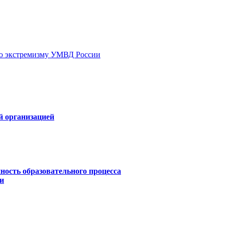
ию экстремизму УМВД России
й организацией
ность образовательного процесса
и