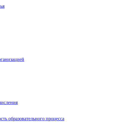
ья
рганизацией
числения
сть образовательного процесса