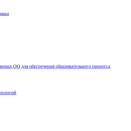
ржки
анных ОО для обеспечения образовательного процесса
нологий