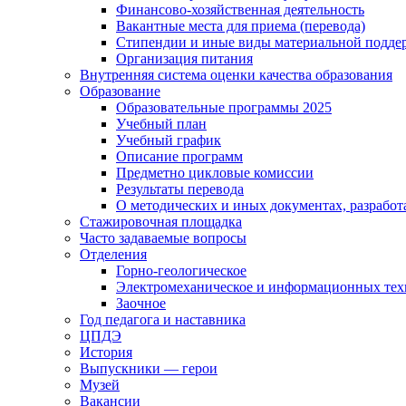
Финансово-хозяйственная деятельность
Вакантные места для приема (перевода)
Стипендии и иные виды материальной подде
Организация питания
Внутренняя система оценки качества образования
Образование
Образовательные программы 2025
Учебный план
Учебный график
Описание программ
Предметно цикловые комиссии
Результаты перевода
О методических и иных документах, разработ
Стажировочная площадка
Часто задаваемые вопросы
Отделения
Горно-геологическое
Электромеханическое и информационных тех
Заочное
Год педагога и наставника
ЦПДЭ
История
Выпускники — герои
Музей
Вакансии