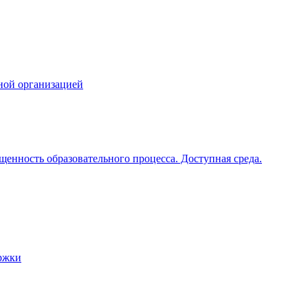
ной организацией
щенность образовательного процесса. Доступная среда.
ржки