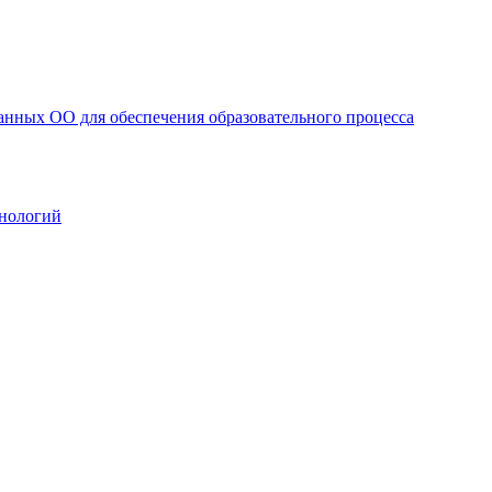
анных ОО для обеспечения образовательного процесса
нологий