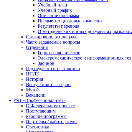
Учебный план
Учебный график
Описание программ
Предметно цикловые комиссии
Результаты перевода
О методических и иных документах, разработ
Стажировочная площадка
Часто задаваемые вопросы
Отделения
Горно-геологическое
Электромеханическое и информационных тех
Заочное
Год педагога и наставника
ЦПДЭ
История
Выпускники — герои
Музей
Вакансии
ФП «Профессионалитет»
О Федеральном проекте
Поступающим
Рабочие программы
Партнёры / работодатели
Статистика