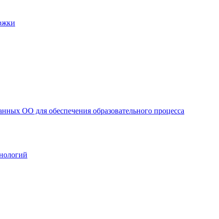
ржки
анных ОО для обеспечения образовательного процесса
нологий