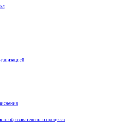
ья
рганизацией
числения
сть образовательного процесса