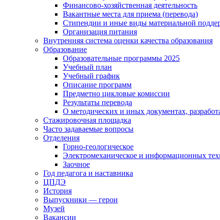
Финансово-хозяйственная деятельность
Вакантные места для приема (перевода)
Стипендии и иные виды материальной подде
Организация питания
Внутренняя система оценки качества образования
Образование
Образовательные программы 2025
Учебный план
Учебный график
Описание программ
Предметно цикловые комиссии
Результаты перевода
О методических и иных документах, разработ
Стажировочная площадка
Часто задаваемые вопросы
Отделения
Горно-геологическое
Электромеханическое и информационных тех
Заочное
Год педагога и наставника
ЦПДЭ
История
Выпускники — герои
Музей
Вакансии