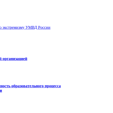
ию экстремизму УМВД России
й организацией
ность образовательного процесса
и