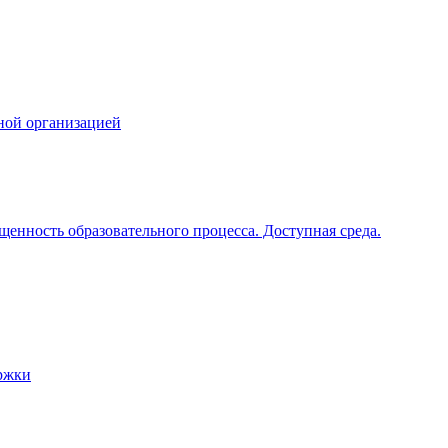
ной организацией
щенность образовательного процесса. Доступная среда.
ржки