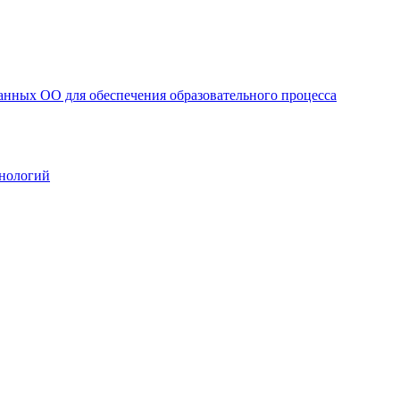
анных ОО для обеспечения образовательного процесса
нологий