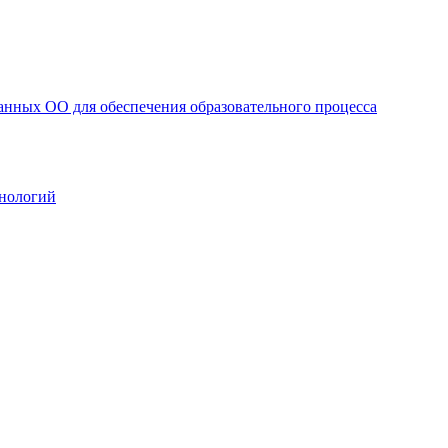
анных ОО для обеспечения образовательного процесса
нологий