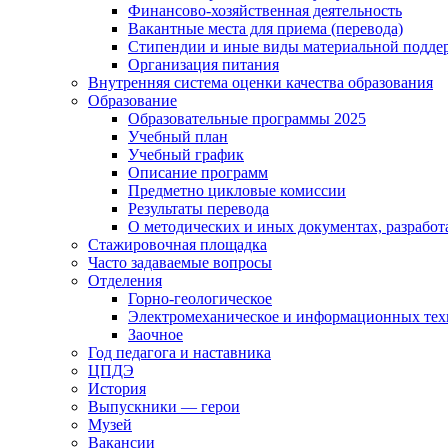
Финансово-хозяйственная деятельность
Вакантные места для приема (перевода)
Стипендии и иные виды материальной подде
Организация питания
Внутренняя система оценки качества образования
Образование
Образовательные программы 2025
Учебный план
Учебный график
Описание программ
Предметно цикловые комиссии
Результаты перевода
О методических и иных документах, разработ
Стажировочная площадка
Часто задаваемые вопросы
Отделения
Горно-геологическое
Электромеханическое и информационных тех
Заочное
Год педагога и наставника
ЦПДЭ
История
Выпускники — герои
Музей
Вакансии