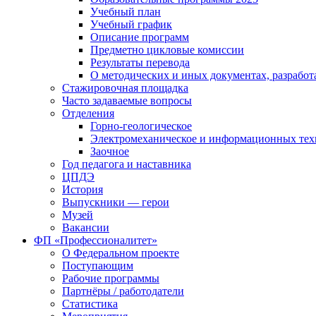
Учебный план
Учебный график
Описание программ
Предметно цикловые комиссии
Результаты перевода
О методических и иных документах, разработ
Стажировочная площадка
Часто задаваемые вопросы
Отделения
Горно-геологическое
Электромеханическое и информационных тех
Заочное
Год педагога и наставника
ЦПДЭ
История
Выпускники — герои
Музей
Вакансии
ФП «Профессионалитет»
О Федеральном проекте
Поступающим
Рабочие программы
Партнёры / работодатели
Статистика