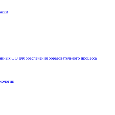
ржки
анных ОО для обеспечения образовательного процесса
нологий