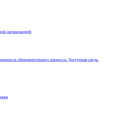
ной организацией
щенность образовательного процесса. Доступная среда.
ржки