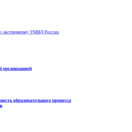
ию экстремизму УМВД России
й организацией
ность образовательного процесса
и