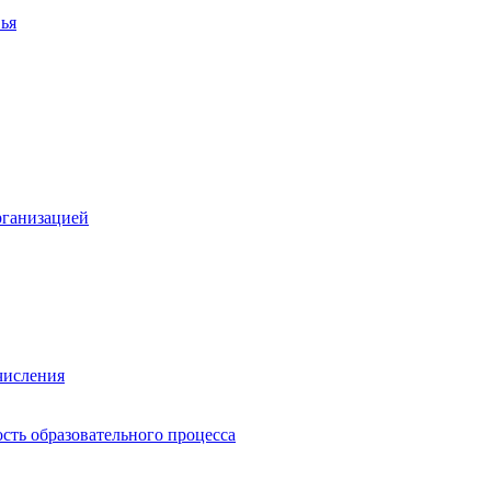
ья
рганизацией
числения
сть образовательного процесса