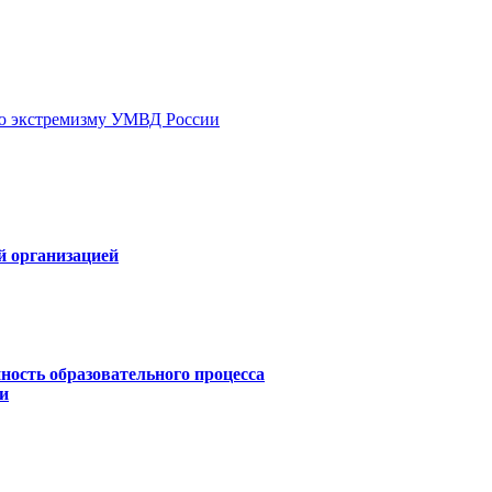
ию экстремизму УМВД России
й организацией
ность образовательного процесса
и