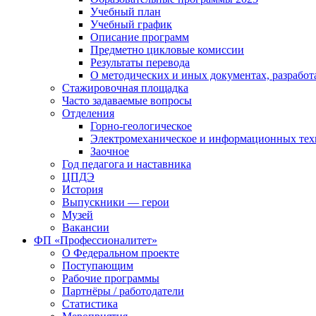
Учебный план
Учебный график
Описание программ
Предметно цикловые комиссии
Результаты перевода
О методических и иных документах, разработ
Стажировочная площадка
Часто задаваемые вопросы
Отделения
Горно-геологическое
Электромеханическое и информационных тех
Заочное
Год педагога и наставника
ЦПДЭ
История
Выпускники — герои
Музей
Вакансии
ФП «Профессионалитет»
О Федеральном проекте
Поступающим
Рабочие программы
Партнёры / работодатели
Статистика