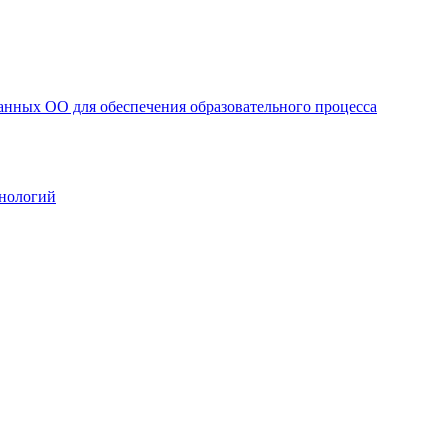
анных ОО для обеспечения образовательного процесса
нологий