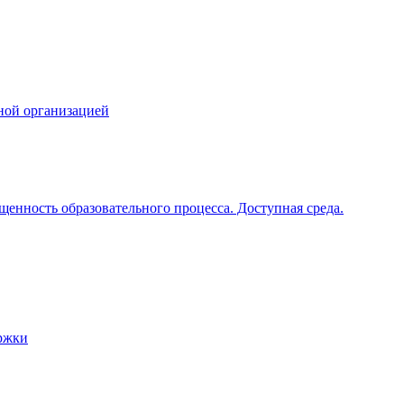
ной организацией
щенность образовательного процесса. Доступная среда.
ржки