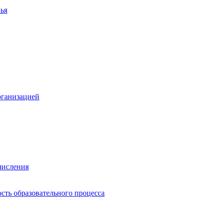
ья
рганизацией
числения
сть образовательного процесса