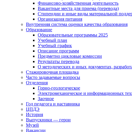
Финансово-хозяйственная деятельность
Вакантные места для приема (перевода)
Стипендии и иные виды материальной подде
Организация питания
Внутренняя система оценки качества образования
Образование
Образовательные программы 2025
Учебный план
Учебный график
Описание программ
Предметно цикловые комиссии
Результаты перевода
О методических и иных документах, разработ
Стажировочная площадка
Часто задаваемые вопросы
Отделения
Горно-геологическое
Электромеханическое и информационных тех
Заочное
Год педагога и наставника
ЦПДЭ
История
Выпускники — герои
Музей
Вакансии