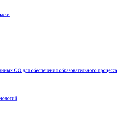
ржки
анных ОО для обеспечения образовательного процесса
нологий