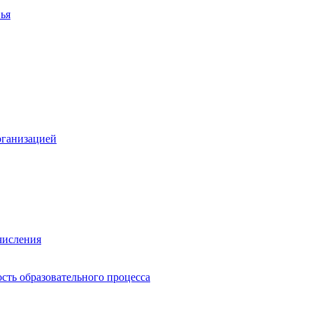
ья
рганизацией
числения
сть образовательного процесса