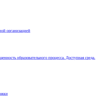
ной организацией
щенность образовательного процесса. Доступная среда.
ржки