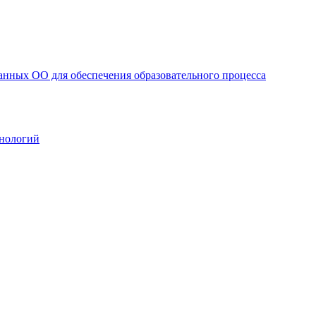
анных ОО для обеспечения образовательного процесса
нологий