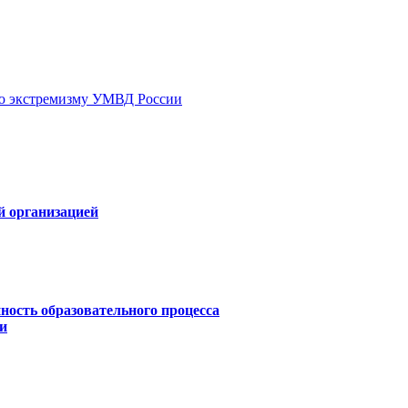
ию экстремизму УМВД России
й организацией
ность образовательного процесса
и