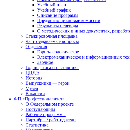
Учебный план
Учебный график
Описание программ
Предметно цикловые комиссии
Результаты перевода
О методических и иных документах, разработ
Стажировочная площадка
Часто задаваемые вопросы
Отделения
Горно-геологическое
Электромеханическое и информационных тех
Заочное
Год педагога и наставника
ЦПДЭ
История
Выпускники — герои
Музей
Вакансии
ФП «Профессионалитет»
О Федеральном проекте
Поступающим
Рабочие программы
Партнёры / работодатели
Статистика