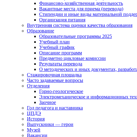
Финансово-хозяйственная деятельность
Вакантные места для приема (перевода)
Стипендии и иные виды материальной подде
Организация питания
Внутренняя система оценки качества образования
Образование
Образовательные программы 2025
Учебный план
Учебный график
Описание программ
Предметно цикловые комиссии
Результаты перевода
О методических и иных документах, разработ
Стажировочная площадка
Часто задаваемые вопросы
Отделения
Горно-геологическое
Электромеханическое и информационных тех
Заочное
Год педагога и наставника
ЦПДЭ
История
Выпускники — герои
Музей
Вакансии