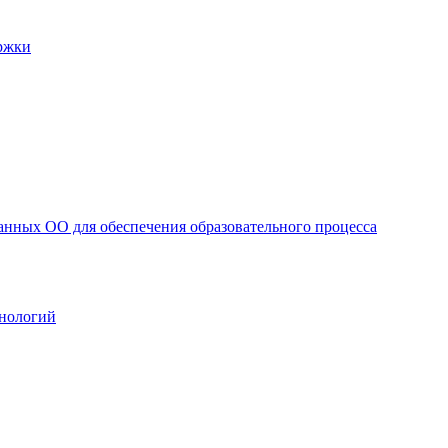
ржки
анных ОО для обеспечения образовательного процесса
нологий